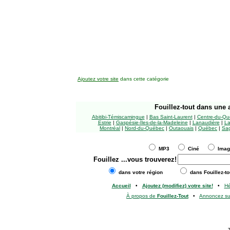
Ajoutez votre site
dans cette catégorie
Fouillez-tout
dans une a
Abitibi-Témiscamingue
|
Bas Saint-Laurent
|
Centre-du-Qu
Estrie
|
Gaspésie-Îles-de-la-Madeleine
|
Lanaudière
|
La
Montréal
|
Nord-du-Québec
|
Outaouais
|
Québec
|
Sag
MP3
Ciné
Ima
Fouillez
...vous trouverez!
dans votre région
dans Fouillez-to
Accueil
•
Ajoutez (modifiez) votre site!
•
H
À propos de
Fouillez-Tout
•
Annoncez s