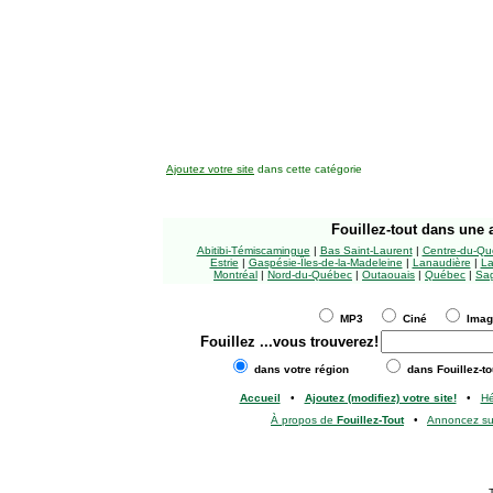
Ajoutez votre site
dans cette catégorie
Fouillez-tout
dans une a
Abitibi-Témiscamingue
|
Bas Saint-Laurent
|
Centre-du-Qu
Estrie
|
Gaspésie-Îles-de-la-Madeleine
|
Lanaudière
|
La
Montréal
|
Nord-du-Québec
|
Outaouais
|
Québec
|
Sag
MP3
Ciné
Ima
Fouillez
...vous trouverez!
dans votre région
dans Fouillez-to
Accueil
•
Ajoutez (modifiez) votre site!
•
H
À propos de
Fouillez-Tout
•
Annoncez s