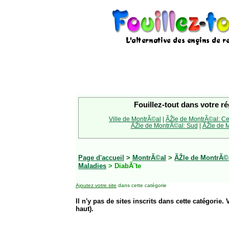
Fouillez-tout dans votre ré
Ville de MontrÃ©al
|
ÃŽle de MontrÃ©al: Ce
ÃŽle de MontrÃ©al: Sud
|
ÃŽle de M
Page d'accueil
>
MontrÃ©al
>
ÃŽle de MontrÃ©a
Maladies
> DiabÃ¨te
Ajoutez votre site
dans cette catégorie
Il n'y pas de sites inscrits dans cette catégorie. 
haut).