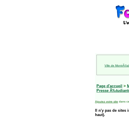
Ville de MontrÃ©al
Page d'accueil
>
Presse Ã‰tudiant
Ajoutez votre site
dans ce
Il n'y pas de sites 
haut).