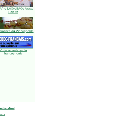
Ã¨ne LÃ©veillÃ©e Artiste
Peintre
omance du Vin Vignoble
Porte ouverte sur la
francophonie
uillez-Tout
nous