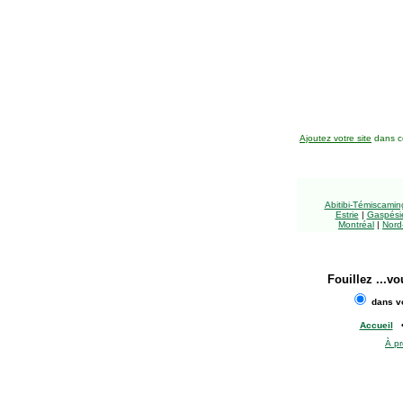
Ajoutez votre site
dans ce
Abitibi-Témiscami
Estrie
|
Gaspésie
Montréal
|
Nord
Fouillez
...vo
dans vo
Accueil
À p