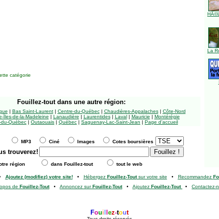
HÃ©l
La R
tte catégorie
Fouillez-tout
dans une autre région:
ngue
|
Bas Saint-Laurent
|
Centre-du-Québec
|
Chaudières-Appalaches
|
Côte-Nord
-Îles-de-la-Madeleine
|
Lanaudière
|
Laurentides
|
Laval
|
Mauricie
|
Montérégie
-du-Québec
|
Outaouais
|
Québec
|
Saguenay-Lac-Saint-Jean
|
Page d'accueil
MP3
Ciné
Images
Cotes boursières
us trouverez!
tre région
dans Fouillez-tout
tout le web
•
Ajoutez (modifiez) votre site!
•
Hébergez
Fouillez-Tout
sur votre site
•
Recommandez
Fo
ropos de
Fouillez-Tout
•
Annoncez sur
Fouillez-Tout
•
Ajoutez
Fouillez-Tout
•
Contactez-
F
o
u
i
l
l
e
z
-
t
o
u
t
Tous droits réservés