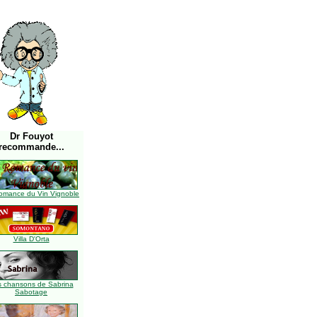
Dr Fouyot
recommande...
omance du Vin Vignoble
Villa D'Orta
s chansons de Sabrina
Sabotage