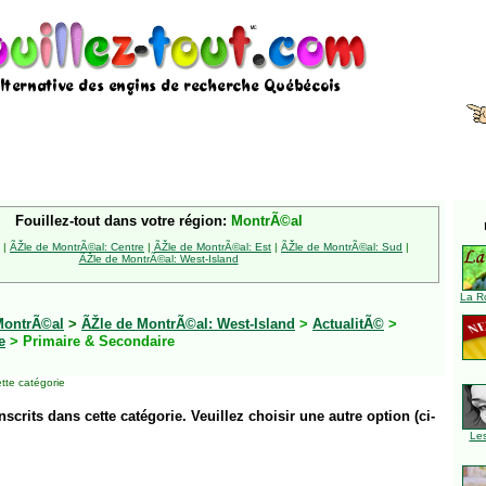
Fouillez-tout dans votre région:
MontrÃ©al
|
ÃŽle de MontrÃ©al: Centre
|
ÃŽle de MontrÃ©al: Est
|
ÃŽle de MontrÃ©al: Sud
|
ÃŽle de MontrÃ©al: West-Island
La R
MontrÃ©al
>
ÃŽle de MontrÃ©al: West-Island
>
ActualitÃ©
>
e
> Primaire & Secondaire
tte catégorie
inscrits dans cette catégorie. Veuillez choisir une autre option (ci-
Le