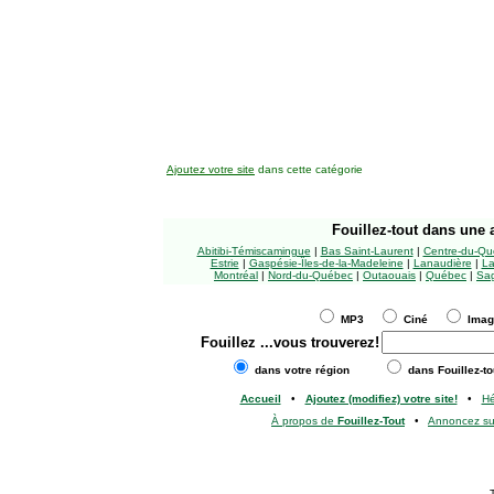
Ajoutez votre site
dans cette catégorie
Fouillez-tout
dans une a
Abitibi-Témiscamingue
|
Bas Saint-Laurent
|
Centre-du-Qu
Estrie
|
Gaspésie-Îles-de-la-Madeleine
|
Lanaudière
|
La
Montréal
|
Nord-du-Québec
|
Outaouais
|
Québec
|
Sag
MP3
Ciné
Ima
Fouillez
...vous trouverez!
dans votre région
dans Fouillez-to
Accueil
•
Ajoutez (modifiez) votre site!
•
H
À propos de
Fouillez-Tout
•
Annoncez s