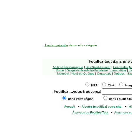
Ajoutez votre site
dans cette catégorie
Fouillez-tout
dans une a
Abitibi-Témiscamingue
|
Bas Saint-Laurent
|
Centre-du-Qu
Estrie
|
Gaspésie-Îles-de-la-Madeleine
|
Lanaudière
|
La
Montréal
|
Nord-du-Québec
|
Outaouais
|
Québec
|
Sag
MP3
Ciné
Ima
Fouillez
...vous trouverez!
dans votre région
dans Fouillez-to
Accueil
•
Ajoutez (modifiez) votre site!
•
H
À propos de
Fouillez-Tout
•
Annoncez s