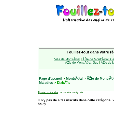
Fouillez-tout dans votre ré
Ville de MontrÃ©al
|
ÃŽle de MontrÃ©al: Ce
ÃŽle de MontrÃ©al: Sud
|
ÃŽle de M
Page d'accueil
>
MontrÃ©al
>
ÃŽle de MontrÃ©a
Maladies
> DiabÃ¨te
Ajoutez votre site
dans cette catégorie
Il n'y pas de sites inscrits dans cette catégorie. 
haut).