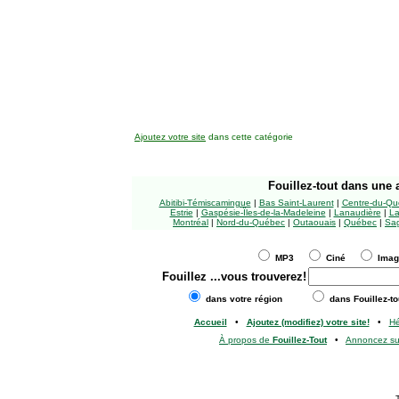
Ajoutez votre site
dans cette catégorie
Fouillez-tout
dans une a
Abitibi-Témiscamingue
|
Bas Saint-Laurent
|
Centre-du-Qu
Estrie
|
Gaspésie-Îles-de-la-Madeleine
|
Lanaudière
|
La
Montréal
|
Nord-du-Québec
|
Outaouais
|
Québec
|
Sag
MP3
Ciné
Ima
Fouillez
...vous trouverez!
dans votre région
dans Fouillez-to
Accueil
•
Ajoutez (modifiez) votre site!
•
H
À propos de
Fouillez-Tout
•
Annoncez s