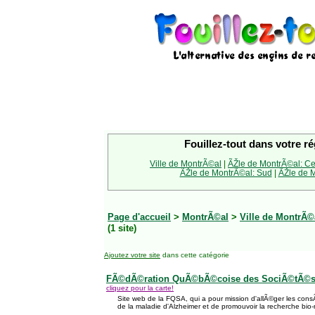
Fouillez-tout dans votre ré
Ville de MontrÃ©al
|
ÃŽle de MontrÃ©al: Ce
ÃŽle de MontrÃ©al: Sud
|
ÃŽle de M
Page d'accueil
>
MontrÃ©al
>
Ville de MontrÃ©
(1 site)
Ajoutez votre site
dans cette catégorie
FÃ©dÃ©ration QuÃ©bÃ©coise des SociÃ©tÃ©s
cliquez pour la carte!
Site web de la FQSA, qui a pour mission d'allÃ©ger les con
de la maladie d'Alzheimer et de promouvoir la recherche bio