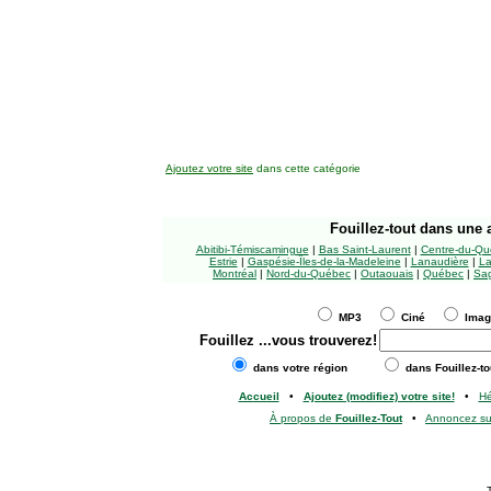
Ajoutez votre site
dans cette catégorie
Fouillez-tout
dans une a
Abitibi-Témiscamingue
|
Bas Saint-Laurent
|
Centre-du-Qu
Estrie
|
Gaspésie-Îles-de-la-Madeleine
|
Lanaudière
|
La
Montréal
|
Nord-du-Québec
|
Outaouais
|
Québec
|
Sag
MP3
Ciné
Ima
Fouillez
...vous trouverez!
dans votre région
dans Fouillez-to
Accueil
•
Ajoutez (modifiez) votre site!
•
H
À propos de
Fouillez-Tout
•
Annoncez s