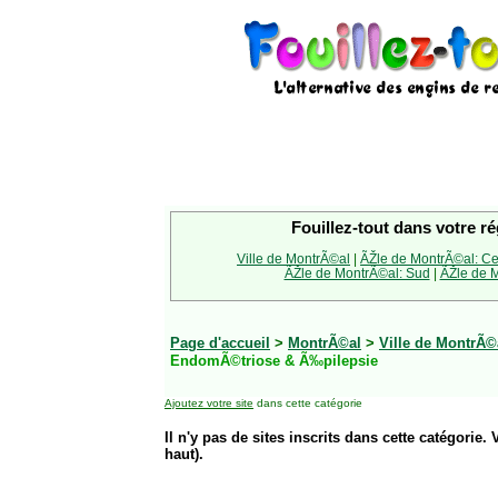
Fouillez-tout dans votre ré
Ville de MontrÃ©al
|
ÃŽle de MontrÃ©al: Ce
ÃŽle de MontrÃ©al: Sud
|
ÃŽle de M
Page d'accueil
>
MontrÃ©al
>
Ville de MontrÃ©
EndomÃ©triose & Ã‰pilepsie
Ajoutez votre site
dans cette catégorie
Il n'y pas de sites inscrits dans cette catégorie. 
haut).