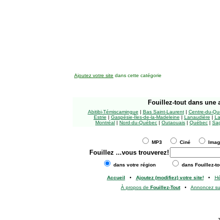
Ajoutez votre site
dans cette catégorie
Fouillez-tout
dans une a
Abitibi-Témiscamingue
|
Bas Saint-Laurent
|
Centre-du-Qu
Estrie
|
Gaspésie-Îles-de-la-Madeleine
|
Lanaudière
|
La
Montréal
|
Nord-du-Québec
|
Outaouais
|
Québec
|
Sag
MP3
Ciné
Ima
Fouillez
...vous trouverez!
dans votre région
dans Fouillez-to
Accueil
•
Ajoutez (modifiez) votre site!
•
H
À propos de
Fouillez-Tout
•
Annoncez s