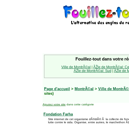
Fouillez-tout dans votre ré
Ville de MontrÃ©al
|
ÃŽle de MontrÃ©al: Ce
ÃŽle de MontrÃ©al: Sud
|
ÃŽle de M
Page d'accueil
>
MontrÃ©al
>
Ville de MontrÃ©
sites)
Ajoutez votre site
dans cette catégorie
Fondation Farha
Site internet de cet organisme dÃ©diÃ© Ã la collecte de fo
lutte contre le sida. Organise, entre autres, le marchethon 