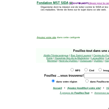
Fondation MST SIDA
cliquez pour la car
Organisme dont la mission est de lutter contre le SIDA et les 
ces maladies. Vente de livres sur le sujet dans ce site web.
Ajoutez votre site
dans cette catégorie
Fouillez-tout
dans une a
Abitibi-Témiscamingue
|
Bas Saint-Laurent
|
Centre-du-Qu
Estrie
|
Gaspésie-Îles-de-la-Madeleine
|
Lanaudière
|
La
Montréal
|
Nord-du-Québec
|
Outaouais
|
Québec
|
Sag
MP3
Ciné
Ima
Fouillez
...vous trouverez!
dans votre région
dans Fouillez-to
Accueil
•
Ajoutez (modifiez) votre site!
•
H
À propos de
Fouillez-Tout
•
Annoncez s