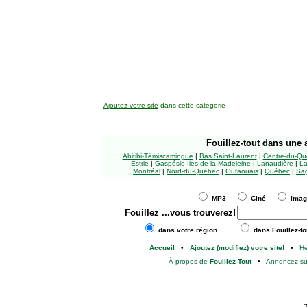
Ajoutez votre site
dans cette catégorie
Fouillez-tout
dans une a
Abitibi-Témiscamingue
|
Bas Saint-Laurent
|
Centre-du-Qu
Estrie
|
Gaspésie-Îles-de-la-Madeleine
|
Lanaudière
|
La
Montréal
|
Nord-du-Québec
|
Outaouais
|
Québec
|
Sag
MP3
Ciné
Ima
Fouillez
...vous trouverez!
dans votre région
dans Fouillez-to
Accueil
•
Ajoutez (modifiez) votre site!
•
H
À propos de
Fouillez-Tout
•
Annoncez s