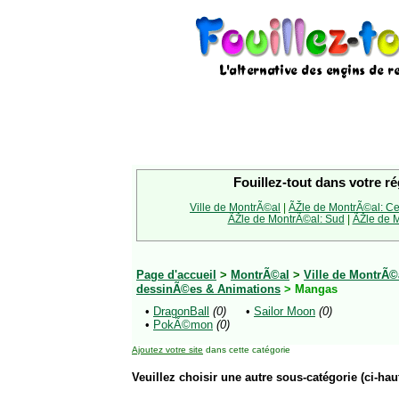
Fouillez-tout dans votre ré
Ville de MontrÃ©al
|
ÃŽle de MontrÃ©al: Ce
ÃŽle de MontrÃ©al: Sud
|
ÃŽle de M
Page d'accueil
>
MontrÃ©al
>
Ville de MontrÃ©
dessinÃ©es & Animations
> Mangas
•
DragonBall
(0)
•
Sailor Moon
(0)
•
PokÃ©mon
(0)
Ajoutez votre site
dans cette catégorie
Veuillez choisir une autre sous-catégorie (ci-haut