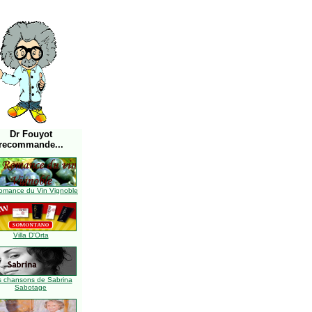
Dr Fouyot
recommande...
omance du Vin Vignoble
Villa D'Orta
s chansons de Sabrina
Sabotage