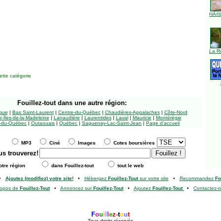
HÃ©l
La R
tte catégorie
Fouillez-tout
dans une autre région:
ngue
|
Bas Saint-Laurent
|
Centre-du-Québec
|
Chaudières-Appalaches
|
Côte-Nord
-Îles-de-la-Madeleine
|
Lanaudière
|
Laurentides
|
Laval
|
Mauricie
|
Montérégie
-du-Québec
|
Outaouais
|
Québec
|
Saguenay-Lac-Saint-Jean
|
Page d'accueil
MP3
Ciné
Images
Cotes boursières
us trouverez!
tre région
dans Fouillez-tout
tout le web
•
Ajoutez (modifiez) votre site!
•
Hébergez
Fouillez-Tout
sur votre site
•
Recommandez
Fo
ropos de
Fouillez-Tout
•
Annoncez sur
Fouillez-Tout
•
Ajoutez
Fouillez-Tout
•
Contactez-
F
o
u
i
l
l
e
z
-
t
o
u
t
Tous droits réservés