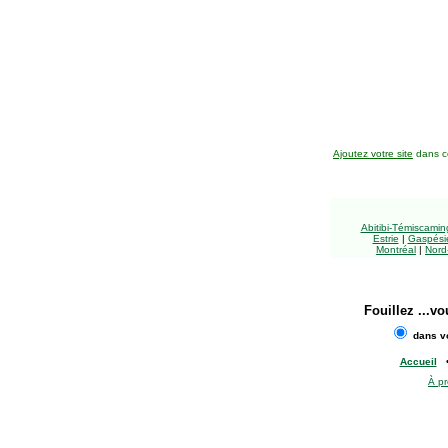
Ajoutez votre site
dans ce
Abitibi-Témiscami
Estrie
|
Gaspésie
Montréal
|
Nord
Fouillez
...vo
dans vo
Accueil
À p