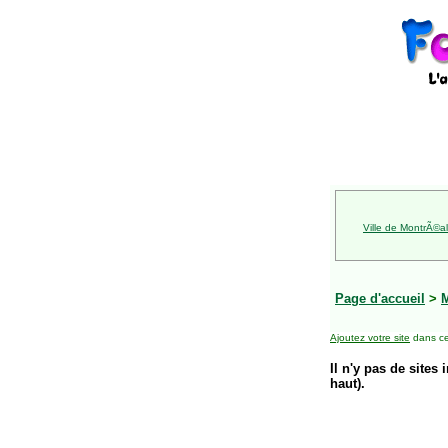
Ville de MontrÃ©al
Page d'accueil
>
Ajoutez votre site
dans ce
Il n'y pas de sites 
haut).