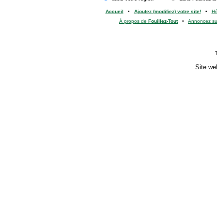
Accueil
•
Ajoutez (modifiez) votre site!
•
H
À propos de
Fouillez-Tout
•
Annoncez s
Site we