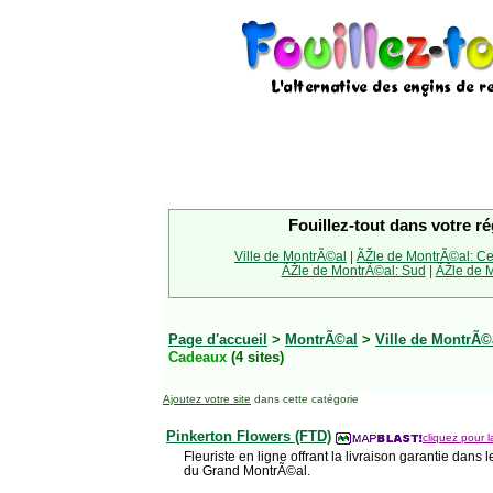
Fouillez-tout dans votre ré
Ville de MontrÃ©al
|
ÃŽle de MontrÃ©al: Ce
ÃŽle de MontrÃ©al: Sud
|
ÃŽle de M
Page d'accueil
>
MontrÃ©al
>
Ville de MontrÃ©
Cadeaux
(4 sites)
Ajoutez votre site
dans cette catégorie
Pinkerton Flowers (FTD)
cliquez pour l
Fleuriste en ligne offrant la livraison garantie dans
du Grand MontrÃ©al.