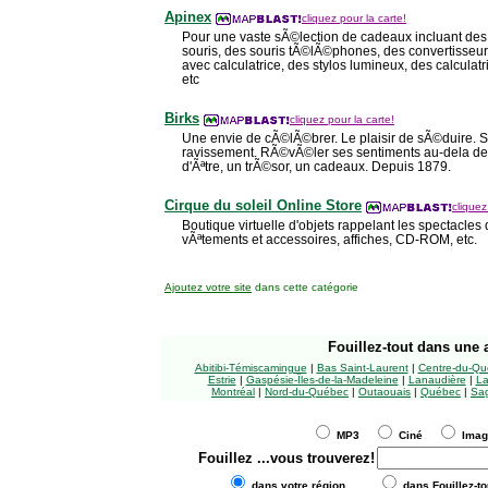
Apinex
cliquez pour la carte!
Pour une vaste sÃ©lection de cadeaux incluant des 
souris, des souris tÃ©lÃ©phones, des convertisseu
avec calculatrice, des stylos lumineux, des calculatr
etc
Birks
cliquez pour la carte!
Une envie de cÃ©lÃ©brer. Le plaisir de sÃ©duire. Susc
ravissement. RÃ©vÃ©ler ses sentiments au-dela des
d'Ãªtre, un trÃ©sor, un cadeaux. Depuis 1879.
Cirque du soleil Online Store
cliquez
Boutique virtuelle d'objets rappelant les spectacles
vÃªtements et accessoires, affiches, CD-ROM, etc.
Ajoutez votre site
dans cette catégorie
Fouillez-tout
dans une a
Abitibi-Témiscamingue
|
Bas Saint-Laurent
|
Centre-du-Qu
Estrie
|
Gaspésie-Îles-de-la-Madeleine
|
Lanaudière
|
La
Montréal
|
Nord-du-Québec
|
Outaouais
|
Québec
|
Sag
MP3
Ciné
Ima
Fouillez
...vous trouverez!
dans votre région
dans Fouillez-to