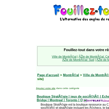
Fouillez-tout dans votre ré
Ville de MontrÃ©al
|
ÃŽle de MontrÃ©al: Ce
ÃŽle de MontrÃ©al: Sud
|
ÃŽle de M
Page d'accueil
>
MontrÃ©al
>
Ville de MontrÃ©
site)
Ajoutez votre site
dans cette catégorie
Boutique StratÃ©gie | jeux de sociÃ©tÃ© | Ech
Bridge | Montreal | Toronto | O
cliqu
Boutique StratÃ©gie est la boutique ressource au 
sociÃ©tÃ© et stratÃ©gie incluant les Ã©checs, le b