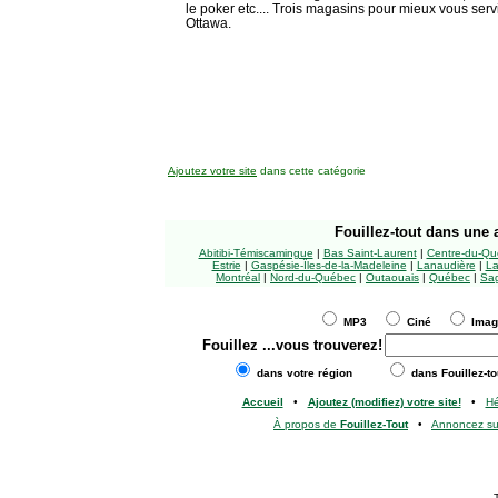
le poker etc.... Trois magasins pour mieux vous ser
Ottawa.
Ajoutez votre site
dans cette catégorie
Fouillez-tout
dans une a
Abitibi-Témiscamingue
|
Bas Saint-Laurent
|
Centre-du-Qu
Estrie
|
Gaspésie-Îles-de-la-Madeleine
|
Lanaudière
|
La
Montréal
|
Nord-du-Québec
|
Outaouais
|
Québec
|
Sag
MP3
Ciné
Ima
Fouillez
...vous trouverez!
dans votre région
dans Fouillez-to
Accueil
•
Ajoutez (modifiez) votre site!
•
H
À propos de
Fouillez-Tout
•
Annoncez s