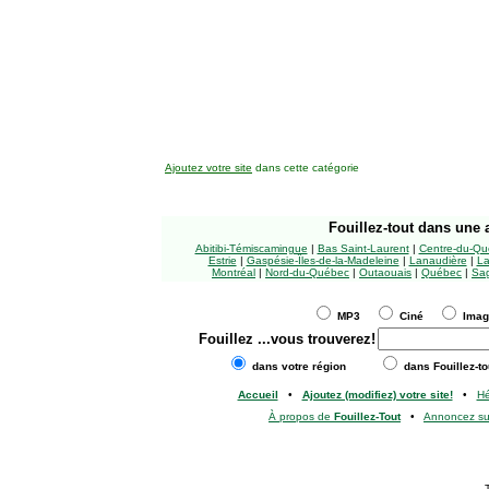
Ajoutez votre site
dans cette catégorie
Fouillez-tout
dans une a
Abitibi-Témiscamingue
|
Bas Saint-Laurent
|
Centre-du-Qu
Estrie
|
Gaspésie-Îles-de-la-Madeleine
|
Lanaudière
|
La
Montréal
|
Nord-du-Québec
|
Outaouais
|
Québec
|
Sag
MP3
Ciné
Ima
Fouillez
...vous trouverez!
dans votre région
dans Fouillez-to
Accueil
•
Ajoutez (modifiez) votre site!
•
H
À propos de
Fouillez-Tout
•
Annoncez s