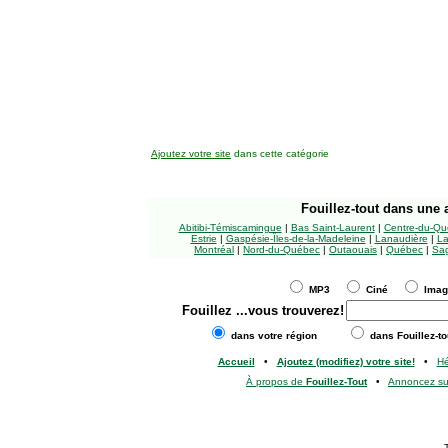
Ajoutez votre site
dans cette catégorie
Fouillez-tout
dans une a
Abitibi-Témiscamingue
|
Bas Saint-Laurent
|
Centre-du-Qu
Estrie
|
Gaspésie-Îles-de-la-Madeleine
|
Lanaudière
|
La
Montréal
|
Nord-du-Québec
|
Outaouais
|
Québec
|
Sag
MP3
Ciné
Ima
Fouillez
...vous trouverez!
dans votre région
dans Fouillez-to
Accueil
•
Ajoutez (modifiez) votre site!
•
H
À propos de
Fouillez-Tout
•
Annoncez s