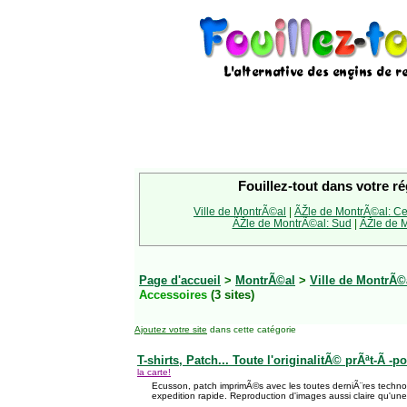
Fouillez-tout dans votre ré
Ville de MontrÃ©al
|
ÃŽle de MontrÃ©al: Ce
ÃŽle de MontrÃ©al: Sud
|
ÃŽle de M
Page d'accueil
>
MontrÃ©al
>
Ville de MontrÃ©
Accessoires
(3 sites)
Ajoutez votre site
dans cette catégorie
T-shirts, Patch... Toute l'originalitÃ© prÃªt-Ã -po
la carte!
Ecusson, patch imprimÃ©s avec les toutes derniÃ¨res technol
expedition rapide. Reproduction d'images aussi claire qu'un