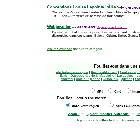
Conceptions Louise Lapointe ltÃ©e
Site web de Conceptions Louise Lapointe ltÃ©e crÃ©e, qui p
1978, des vÃªtements de paresse de tout confort.
Webjeweller
cliquez pour la carte!
Bijoutier virtuel offrant de supers rabais sur les montres, di
disponibles dans ces pages: Bulova, Citizen, Seiko, Guess, N
Ajoutez votre site
dans cette catégorie
Fouillez-tout
dans une a
Abitibi-Témiscamingue
|
Bas Saint-Laurent
|
Centre-du-Qu
Estrie
|
Gaspésie-Îles-de-la-Madeleine
|
Lanaudière
|
La
Montréal
|
Nord-du-Québec
|
Outaouais
|
Québec
|
Sag
MP3
Ciné
Ima
Fouillez
...vous trouverez!
dans votre région
dans Fouillez-to
Accueil
•
Ajoutez (modifiez) votre site!
•
H
À propos de
Fouillez-Tout
•
Annoncez s