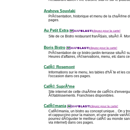
Arahova Souvlaki
PrÃ©sentation, historique et menu de la chaÃ®ne d
pages.
Au Petit Extra
cliquez pour la carte!
Site de ce Bistro restaurant franÃ§ais, situÃ© Ã Mo
Boris Bistro
cliquez pour la carte!
PrÃ©sentation de ce bistro-jardin-terrasse situÃ© s
Heures d'affaires, rÃ©servations, menu, etc dans c
CafÃ© Rosemont
Informations sur le menu, les tables d'hÃ´te et les c
l'occasion dans ces pages.
CafÃ© SuprÃªme
Site internet de cette chaÃ®ne de cafÃ©s d'envergu
Ã©tablissements. Franchises disponibles.
CafÃ©mania
cliquez pour la carte!
CafÃ©mania, un bistro au concept unique... On y tr
et cappuccino pour la maison, et une grande variÃ
pourrez dÃ©guster le meilleur cafÃ© au monde s
via internet) dans ces pages.