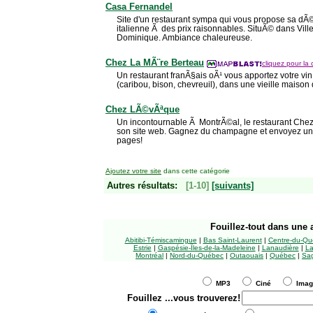
Casa Fernandel
Site d'un restaurant sympa qui vous propose sa dÃ©
italienne Ã des prix raisonnables. SituÃ© dans Viller
Dominique. Ambiance chaleureuse.
Chez La MÃ¨re Berteau
cliquez pour la 
Un restaurant franÃ§ais oÃ¹ vous apportez votre vin.
(caribou, bison, chevreuil), dans une vieille maison d
Chez LÃ©vÃªque
Un incontournable Ã MontrÃ©al, le restaurant Ch
son site web. Gagnez du champagne et envoyez une i
pages!
Ajoutez votre site
dans cette catégorie
Autres résultats:
[1-10]
[suivants]
Fouillez-tout
dans une a
Abitibi-Témiscamingue
|
Bas Saint-Laurent
|
Centre-du-Qu
Estrie
|
Gaspésie-Îles-de-la-Madeleine
|
Lanaudière
|
La
Montréal
|
Nord-du-Québec
|
Outaouais
|
Québec
|
Sag
MP3
Ciné
Ima
Fouillez
...vous trouverez!