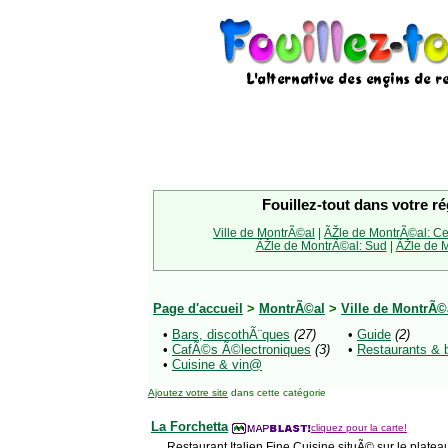
Fouillez-tout dans votre ré
Ville de MontrÃ©al
|
ÃŽle de MontrÃ©al: Ce
ÃŽle de MontrÃ©al: Sud
|
ÃŽle de M
Page d'accueil
>
MontrÃ©al
>
Ville de MontrÃ©
•
Bars, discothÃ¨ques
(27)
•
Guide
(2)
•
CafÃ©s Ã©lectroniques
(3)
•
Restaurants & 
•
Cuisine & vin@
Ajoutez votre site
dans cette catégorie
La Forchetta
cliquez pour la carte!
Restaurant Italien Fine Cuisine situÃ© sur le plat