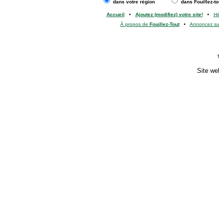
dans votre région
dans Fouillez-to
Accueil
•
Ajoutez (modifiez) votre site!
•
H
À propos de
Fouillez-Tout
•
Annoncez s
Site we