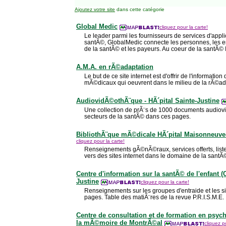
Ajoutez votre site
dans cette catégorie
Global Medic
cliquez pour la carte!
Le leader parmi les fournisseurs de services d'applic
santÃ©, GlobalMedic connecte les personnes, les en
de la santÃ© et les payeurs. Au coeur de la santÃ© I
A.M.A. en rÃ©adaptation
Le but de ce site internet est d'offrir de l'information
mÃ©dicaux qui oeuvrent dans le milieu de la rÃ©ad
AudiovidÃ©othÃ¨que - HÃ´pital Sainte-Justine
Une collection de prÃ¨s de 1000 documents audiovi
secteurs de la santÃ© dans ces pages.
BibliothÃ¨que mÃ©dicale HÃ´pital Maisonneuv
cliquez pour la carte!
Renseignements gÃ©nÃ©raux, services offerts, liste
vers des sites internet dans le domaine de la santÃ
Centre d'information sur la santÃ© de l'enfant (C
Justine
cliquez pour la carte!
Renseignements sur les groupes d'entraide et les s
pages. Table des matiÃ¨res de la revue P.R.I.S.M.E.
Centre de consultation et de formation en psych
la mÃ©moire de MontrÃ©al
cliquez p