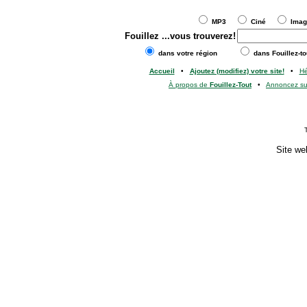
MP3
Ciné
Ima
Fouillez
...vous trouverez!
dans votre région
dans Fouillez-to
Accueil
•
Ajoutez (modifiez) votre site!
•
H
À propos de
Fouillez-Tout
•
Annoncez s
Site we