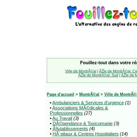
Fouillez-tout dans votre ré
Ville de MontrÃ©al
|
ÃŽle de MontrÃ©al: Ce
ÃŽle de MontrÃ©al: Sud
|
ÃŽle de M
Page d'accueil
>
MontrÃ©al
>
Ville de MontrÃ©
•
Ambulanciers & Services d'urgence
(1)
•
Associations MÃ©dicales &
Professionnelles
(27)
•
Au Travail
(3)
•
DÃ©pendance & Toxicomanie
(3)
•
Ã‰tablissements
(4)
•
HÃ´pitaux & Centres Hospitaliers
(14)