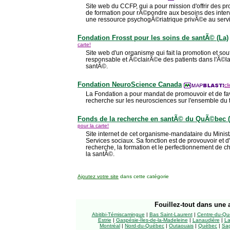
Site web du CCFP, qui a pour mission d'offrir des p
de formation pour rÃ©pondre aux besoins des inte
une ressource psychogÃ©riatrique privÃ©e au serv
Fondation Frosst pour les soins de santÃ© (La)
carte!
Site web d'un organisme qui fait la promotion et sout
responsable et Ã©clairÃ©e des patients dans l'Ã©la
santÃ©.
Fondation NeuroScience Canada
cl
La Fondation a pour mandat de promouvoir et de fav
recherche sur les neurosciences sur l'ensemble du t
Fonds de la recherche en santÃ© du QuÃ©bec 
pour la carte!
Site internet de cet organisme-mandataire du Minis
Services sociaux. Sa fonction est de provouvoir et d
recherche, la formation et le perfectionnement de 
la santÃ©.
Ajoutez votre site
dans cette catégorie
Fouillez-tout
dans une a
Abitibi-Témiscamingue
|
Bas Saint-Laurent
|
Centre-du-Qu
Estrie
|
Gaspésie-Îles-de-la-Madeleine
|
Lanaudière
|
La
Montréal
|
Nord-du-Québec
|
Outaouais
|
Québec
|
Sag