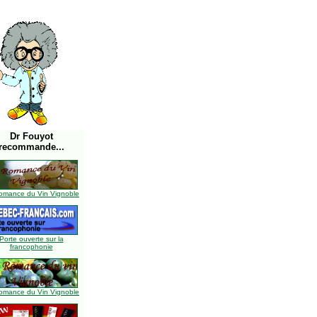
Dr Fouyot
recommande...
omance du Vin Vignoble
Porte ouverte sur la
francophonie
omance du Vin Vignoble