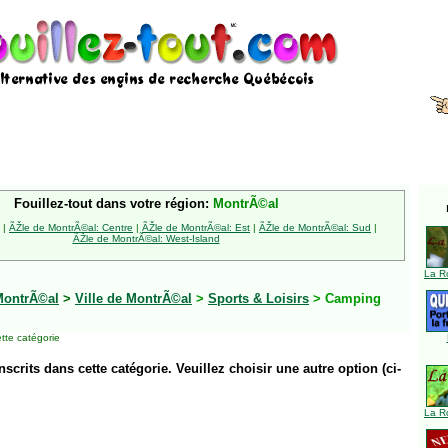
Fouillez-tout dans votre région:
MontrÃ©al
|
ÃŽle de MontrÃ©al: Centre
|
ÃŽle de MontrÃ©al: Est
|
ÃŽle de MontrÃ©al: Sud
|
ÃŽle de MontrÃ©al: West-Island
La R
MontrÃ©al
>
Ville de MontrÃ©al
>
Sports & Loisirs
> Camping
tte catégorie
inscrits dans cette catégorie. Veuillez choisir une autre option (ci-
La R