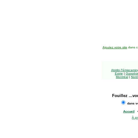
Ajoutez votre site
dans ce
Abitibi-Témiscami
Estrie
|
Gaspésie
Montréal
|
Nord
Fouillez
...vo
dans vo
Accueil
À p