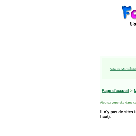
Ville de MontrÃ©al
Page d'accueil
>
Ajoutez votre site
dans ce
Il n'y pas de sites 
haut).