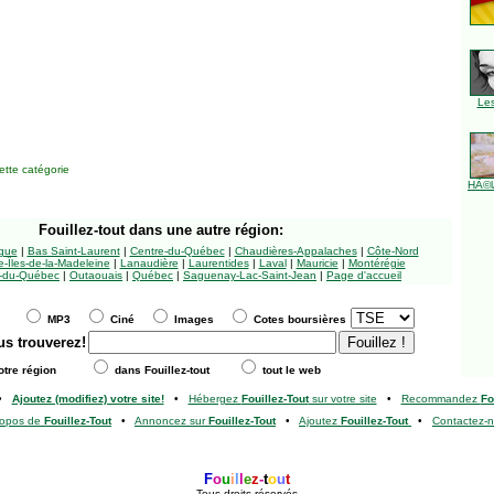
Le
tte catégorie
HÃ©l
Fouillez-tout
dans une autre région:
ngue
|
Bas Saint-Laurent
|
Centre-du-Québec
|
Chaudières-Appalaches
|
Côte-Nord
-Îles-de-la-Madeleine
|
Lanaudière
|
Laurentides
|
Laval
|
Mauricie
|
Montérégie
-du-Québec
|
Outaouais
|
Québec
|
Saguenay-Lac-Saint-Jean
|
Page d'accueil
MP3
Ciné
Images
Cotes boursières
us trouverez!
tre région
dans Fouillez-tout
tout le web
•
Ajoutez (modifiez) votre site!
•
Hébergez
Fouillez-Tout
sur votre site
•
Recommandez
Fo
ropos de
Fouillez-Tout
•
Annoncez sur
Fouillez-Tout
•
Ajoutez
Fouillez-Tout
•
Contactez-
F
o
u
i
l
l
e
z
-
t
o
u
t
Tous droits réservés