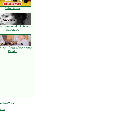
Villa D'Orta
s chansons de Sabrina
Sabotage
Ã¨ne LÃ©veillÃ©e Artiste
Peintre
uillez-Tout
nous