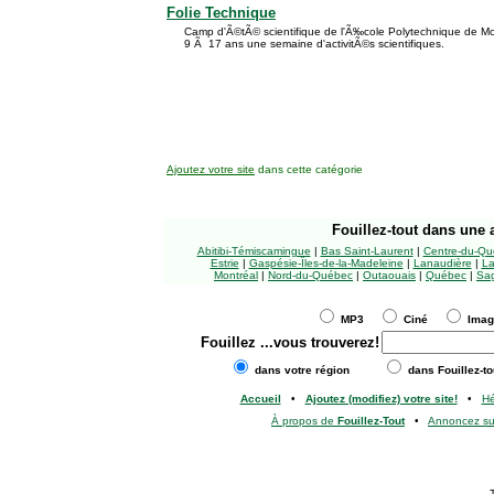
Folie Technique
Camp d'Ã©tÃ© scientifique de l'Ã‰cole Polytechnique de M
9 Ã 17 ans une semaine d'activitÃ©s scientifiques.
Ajoutez votre site
dans cette catégorie
Fouillez-tout
dans une a
Abitibi-Témiscamingue
|
Bas Saint-Laurent
|
Centre-du-Qu
Estrie
|
Gaspésie-Îles-de-la-Madeleine
|
Lanaudière
|
La
Montréal
|
Nord-du-Québec
|
Outaouais
|
Québec
|
Sag
MP3
Ciné
Ima
Fouillez
...vous trouverez!
dans votre région
dans Fouillez-to
Accueil
•
Ajoutez (modifiez) votre site!
•
H
À propos de
Fouillez-Tout
•
Annoncez s