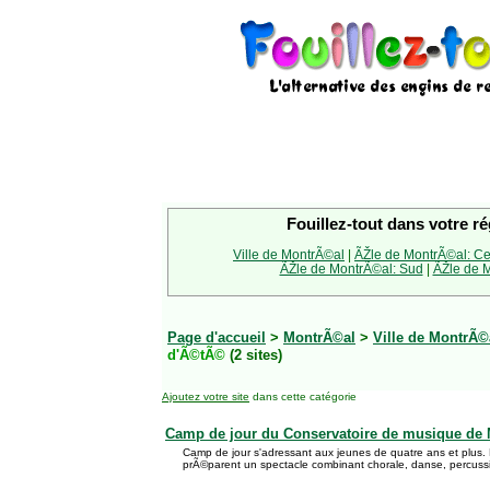
Fouillez-tout dans votre ré
Ville de MontrÃ©al
|
ÃŽle de MontrÃ©al: Ce
ÃŽle de MontrÃ©al: Sud
|
ÃŽle de M
Page d'accueil
>
MontrÃ©al
>
Ville de MontrÃ©
d'Ã©tÃ©
(2 sites)
Ajoutez votre site
dans cette catégorie
Camp de jour du Conservatoire de musique de 
Camp de jour s'adressant aux jeunes de quatre ans et plus
prÃ©parent un spectacle combinant chorale, danse, percussio