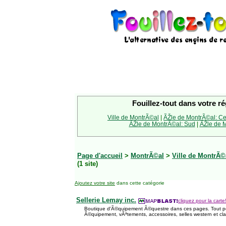
Fouillez-tout dans votre ré
Ville de MontrÃ©al
|
ÃŽle de MontrÃ©al: Ce
ÃŽle de MontrÃ©al: Sud
|
ÃŽle de M
Page d'accueil
>
MontrÃ©al
>
Ville de MontrÃ©
(1 site)
Ajoutez votre site
dans cette catégorie
Sellerie Lemay inc.
cliquez pour la carte
Boutique d'Ã©quipement Ã©questre dans ces pages. Tout pou
Ã©quipement, vÃªtements, accessoires, selles western et cla