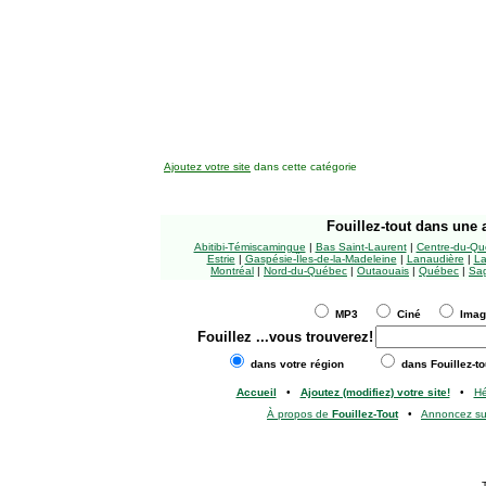
Ajoutez votre site
dans cette catégorie
Fouillez-tout
dans une a
Abitibi-Témiscamingue
|
Bas Saint-Laurent
|
Centre-du-Qu
Estrie
|
Gaspésie-Îles-de-la-Madeleine
|
Lanaudière
|
La
Montréal
|
Nord-du-Québec
|
Outaouais
|
Québec
|
Sag
MP3
Ciné
Ima
Fouillez
...vous trouverez!
dans votre région
dans Fouillez-to
Accueil
•
Ajoutez (modifiez) votre site!
•
H
À propos de
Fouillez-Tout
•
Annoncez s