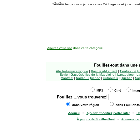
TÃ©lÃ©chargez mon jeu de cartes Cribbage.ca et jouez contre
Ajoutez votre site
dans cette catégorie
Fouillez-tout
dans une a
Abitibi-Témiscamingue
|
Bas Saint-Laurent
|
Centre-du-Qu
Estrie
|
Gaspésie-Îles-de-la-Madeleine
|
Lanaudière
|
La
Montréal
|
Nord-du-Québec
|
Outaouais
|
Québec
|
Sag
MP3
Ciné
Ima
Fouillez
...vous trouverez!
dans votre région
dans Fouillez-to
Accueil
•
Ajoutez (modifiez) votre site!
•
H
À propos de
Fouillez-Tout
•
Annoncez s