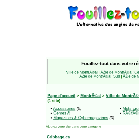
Fouillez-tout dans votre ré
Ville de MontrÃ©al
|
ÃŽle de MontrÃ©al: Ce
ÃŽle de MontrÃ©al: Sud
|
ÃŽle de M
Page d'accueil
>
MontrÃ©al
>
Ville de MontrÃ©
(1 site)
•
Accessoires
(0)
•
Mots cro
•
Genres@
•
RÃ©fÃ©r
•
Magazines & Cybermagazines
(0)
Ajoutez votre site
dans cette catégorie
Cribbage.ca