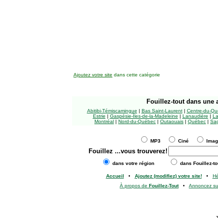
Ajoutez votre site
dans cette catégorie
Fouillez-tout
dans une a
Abitibi-Témiscamingue
|
Bas Saint-Laurent
|
Centre-du-Qu
Estrie
|
Gaspésie-Îles-de-la-Madeleine
|
Lanaudière
|
La
Montréal
|
Nord-du-Québec
|
Outaouais
|
Québec
|
Sag
MP3
Ciné
Ima
Fouillez
...vous trouverez!
dans votre région
dans Fouillez-to
Accueil
•
Ajoutez (modifiez) votre site!
•
H
À propos de
Fouillez-Tout
•
Annoncez s