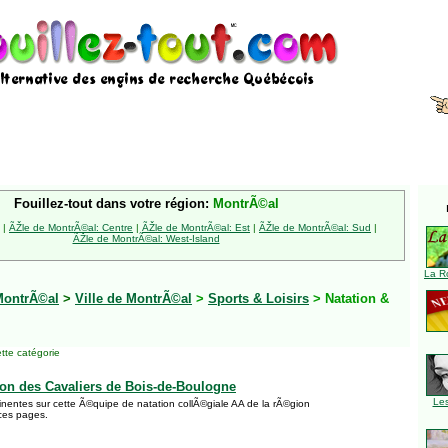
Fouillez-tout dans votre région:
MontrÃ©al
|
ÃŽle de MontrÃ©al: Centre
|
ÃŽle de MontrÃ©al: Est
|
ÃŽle de MontrÃ©al: Sud
|
ÃŽle de MontrÃ©al: West-Island
La R
MontrÃ©al
>
Ville de MontrÃ©al
>
Sports & Loisirs
> Natation &
tte catégorie
on des Cavaliers de Bois-de-Boulogne
Le
inentes sur cette Ã©quipe de natation collÃ©giale AA de la rÃ©gion
ces pages.