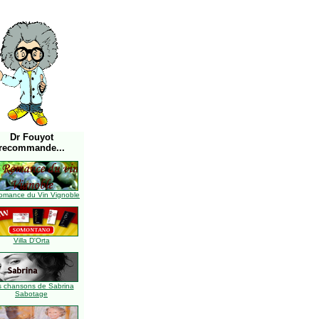
Dr Fouyot
recommande...
omance du Vin Vignoble
Villa D'Orta
s chansons de Sabrina
Sabotage