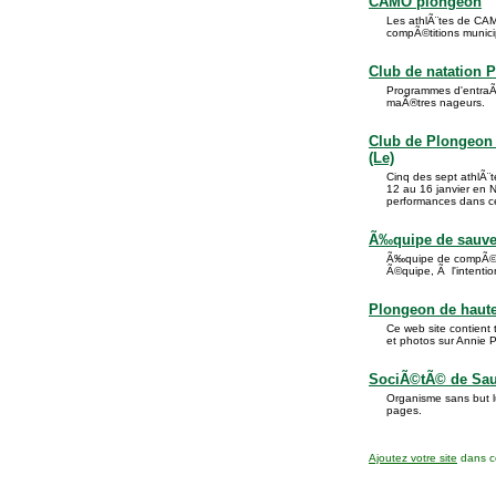
CAMO plongeon
Les athlÃ¨tes de CAM
compÃ©titions munic
Club de natation 
Programmes d'entraÃ®
maÃ®tres nageurs.
Club de Plongeon
(Le)
Cinq des sept athlÃ
12 au 16 janvier en 
performances dans c
Ã‰quipe de sauve
Ã‰quipe de compÃ©ti
Ã©quipe, Ã l'intenti
Plongeon de haute
Ce web site contient 
et photos sur Annie Pe
SociÃ©tÃ© de Sau
Organisme sans but l
pages.
Ajoutez votre site
dans ce