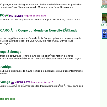
O plongeon se distinguent lors de plusieurs Ã©vÃ©nements, Ã partir des
HÃ©l
ipales jusqu'aux Championnats du Monde et aux Jeux Olympiques.
PPO
cliquez pour la carte!
nement et de compÃ©titions de natation pour les jeunes, l'Ã©lite et les
La R
 CAMO Ã la Coupe du Monde en Nouvelle-ZÃ©lande
¨tes qui reprÃ©senteront le Canada Ã la Coupe du Monde de plongeon du
Nouvelle-ZÃ©lande sont du Club CAMO de MontrÃ©al. Suivez leurs
es pages.
tage Sabotage
tion de sauvetage. Photos, anecdotes et prÃ©sentation de notre
on des autres compÃ©titeurs et commanditaires potentiels dans ces pages.
 voltige
tout sur le spectacle de haute voltige de la Ronde et quelques informations
lletier.
vetage
cliquez pour la carte!
ucratif vouÃ© Ã la prÃ©vention des traumatismes reliÃ©s Ã l'eau dans ces
tte catégorie