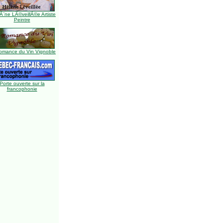
Ã¨ne LÃ©veillÃ©e Artiste
Peintre
omance du Vin Vignoble
Porte ouverte sur la
francophonie