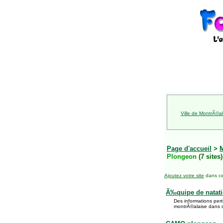
Ville de MontrÃ©al
Page d'accueil
>
Plongeon
(7 sites)
Ajoutez votre site
dans ce
Ã‰quipe de natati
Des informations pert
montrÃ©alaise dans 