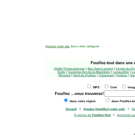
Ajoutez votre site
dans cette catégorie
Fouillez-tout
dans une a
Abitibi-Témiscamingue
|
Bas Saint-Laurent
|
Centre-du-Qu
Estrie
|
Gaspésie-Îles-de-la-Madeleine
|
Lanaudière
|
La
Montréal
|
Nord-du-Québec
|
Outaouais
|
Québec
|
Sag
MP3
Ciné
Ima
Fouillez
...vous trouverez!
dans votre région
dans Fouillez-to
Accueil
•
Ajoutez (modifiez) votre site!
•
H
À propos de
Fouillez-Tout
•
Annoncez s