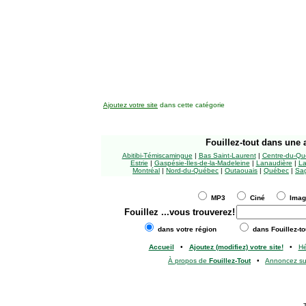
Ajoutez votre site
dans cette catégorie
Fouillez-tout
dans une a
Abitibi-Témiscamingue
|
Bas Saint-Laurent
|
Centre-du-Qu
Estrie
|
Gaspésie-Îles-de-la-Madeleine
|
Lanaudière
|
La
Montréal
|
Nord-du-Québec
|
Outaouais
|
Québec
|
Sag
MP3
Ciné
Ima
Fouillez
...vous trouverez!
dans votre région
dans Fouillez-to
Accueil
•
Ajoutez (modifiez) votre site!
•
H
À propos de
Fouillez-Tout
•
Annoncez s