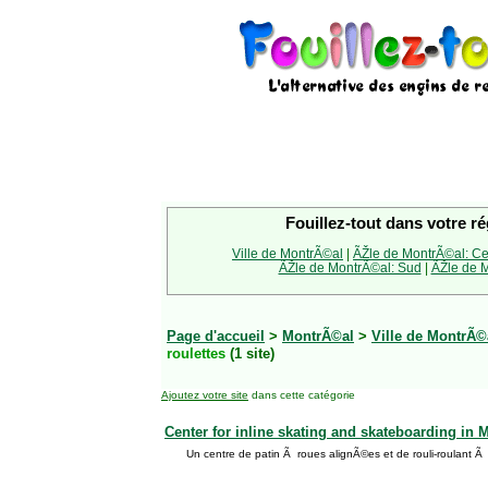
Fouillez-tout dans votre ré
Ville de MontrÃ©al
|
ÃŽle de MontrÃ©al: Ce
ÃŽle de MontrÃ©al: Sud
|
ÃŽle de M
Page d'accueil
>
MontrÃ©al
>
Ville de MontrÃ©
roulettes
(1 site)
Ajoutez votre site
dans cette catégorie
Center for inline skating and skateboarding in 
Un centre de patin Ã roues alignÃ©es et de rouli-roulant Ã