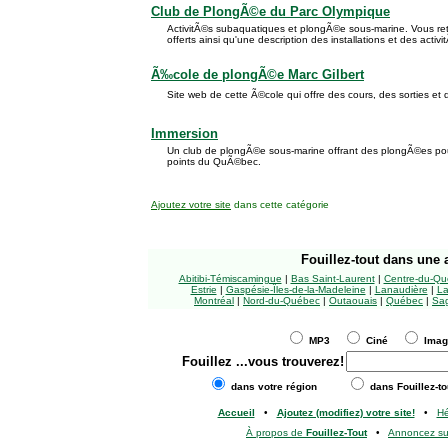
Club de PlongÃ©e du Parc Olympique
ActivitÃ©s subaquatiques et plongÃ©e sous-marine. Vous retr
offerts ainsi qu'une description des installations et des activi
Ã‰cole de plongÃ©e Marc Gilbert
Site web de cette Ã©cole qui offre des cours, des sorties et
Immersion
Un club de plongÃ©e sous-marine offrant des plongÃ©es pour
points du QuÃ©bec.
Ajoutez votre site
dans cette catégorie
Fouillez-tout
dans une a
Abitibi-Témiscamingue
|
Bas Saint-Laurent
|
Centre-du-Qu
Estrie
|
Gaspésie-Îles-de-la-Madeleine
|
Lanaudière
|
La
Montréal
|
Nord-du-Québec
|
Outaouais
|
Québec
|
Sag
MP3
Ciné
Ima
Fouillez
...vous trouverez!
dans votre région
dans Fouillez-to
Accueil
•
Ajoutez (modifiez) votre site!
•
H
À propos de
Fouillez-Tout
•
Annoncez s