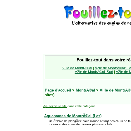
Fouillez-tout dans votre ré
Ville de MontrÃ©al
|
ÃŽle de MontrÃ©al: Ce
ÃŽle de MontrÃ©al: Sud
|
ÃŽle de M
Page d'accueil
>
MontrÃ©al
>
Ville de MontrÃ©
sites)
Ajoutez votre site
dans cette catégorie
Aquanautes de MontrÃ©al (Les)
Un Ã©cole de plongÃ©e sous-marine offrant des cours de fo
niveau et des cours de niveaux plus avancÃ©s.