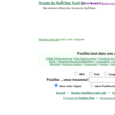
Scouts du QuÃ©bec (Les)
cliquez pour
Site intrenet officiel des Scouts du QuÃ©bec.
Ajoutez votre site
dans cette catégorie
Fouillez-tout
dans une a
Abitibi-Témiscamingue
|
Bas Saint-Laurent
|
Centre-du-Qu
Estrie
|
Gaspésie-Îles-de-la-Madeleine
|
Lanaudière
|
La
Montréal
|
Nord-du-Québec
|
Outaouais
|
Québec
|
Sag
MP3
Ciné
Ima
Fouillez
...vous trouverez!
dans votre région
dans Fouillez-to
Accueil
•
Ajoutez (modifiez) votre site!
•
H
À propos de
Fouillez-Tout
•
Annoncez s