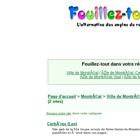
Fouillez-tout dans votre ré
Ville de MontrÃ©al
|
ÃŽle de MontrÃ©al: Ce
ÃŽle de MontrÃ©al: Sud
|
ÃŽle de M
Page d'accueil
>
MontrÃ©al
>
Ville de MontrÃ©
(2 sites)
Ajoutez votre site
dans cette catégorie
CerbÃ¨res (Les)
Site web de la 52e troupe scoute de Notre-Dame-du-Rosaire. 
passÃ©es et Ã venir dans ces pages.