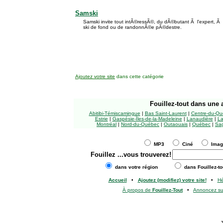
Samski
Samski invite tout intÃ©ressÃ©, du dÃ©butant Ã l'expert, Ã 
ski de fond ou de randonnÃ©e pÃ©destre.
Ajoutez votre site
dans cette catégorie
Fouillez-tout
dans une a
Abitibi-Témiscamingue
|
Bas Saint-Laurent
|
Centre-du-Qu
Estrie
|
Gaspésie-Îles-de-la-Madeleine
|
Lanaudière
|
La
Montréal
|
Nord-du-Québec
|
Outaouais
|
Québec
|
Sag
MP3
Ciné
Ima
Fouillez
...vous trouverez!
dans votre région
dans Fouillez-to
Accueil
•
Ajoutez (modifiez) votre site!
•
H
À propos de
Fouillez-Tout
•
Annoncez s