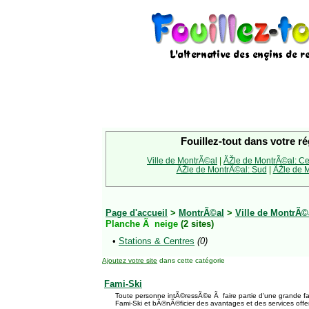
Fouillez-tout dans votre ré
Ville de MontrÃ©al
|
ÃŽle de MontrÃ©al: Ce
ÃŽle de MontrÃ©al: Sud
|
ÃŽle de M
Page d'accueil
>
MontrÃ©al
>
Ville de MontrÃ©
Planche Ã neige
(2 sites)
•
Stations & Centres
(0)
Ajoutez votre site
dans cette catégorie
Fami-Ski
Toute personne intÃ©ressÃ©e Ã faire partie d'une grande fam
Fami-Ski et bÃ©nÃ©ficier des avantages et des services offert