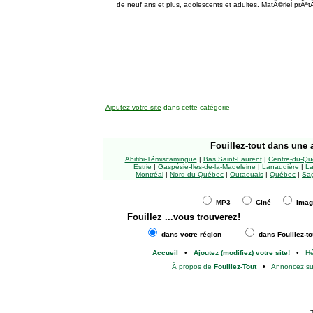
de neuf ans et plus, adolescents et adultes. MatÃ©riel prÃªt
Ajoutez votre site
dans cette catégorie
Fouillez-tout
dans une a
Abitibi-Témiscamingue
|
Bas Saint-Laurent
|
Centre-du-Qu
Estrie
|
Gaspésie-Îles-de-la-Madeleine
|
Lanaudière
|
La
Montréal
|
Nord-du-Québec
|
Outaouais
|
Québec
|
Sag
MP3
Ciné
Ima
Fouillez
...vous trouverez!
dans votre région
dans Fouillez-to
Accueil
•
Ajoutez (modifiez) votre site!
•
H
À propos de
Fouillez-Tout
•
Annoncez s