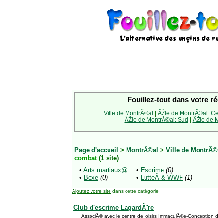
Fouillez-tout dans votre ré
Ville de MontrÃ©al
|
ÃŽle de MontrÃ©al: Ce
ÃŽle de MontrÃ©al: Sud
|
ÃŽle de M
Page d'accueil
>
MontrÃ©al
>
Ville de MontrÃ©
combat
(1 site)
•
Arts martiaux@
•
Escrime
(0)
•
Boxe
(0)
•
LutteÂ & WWF
(1)
Ajoutez votre site
dans cette catégorie
Club d'escrime LagardÃ¨re
AssociÃ© avec le centre de loisirs ImmaculÃ©e-Conception 