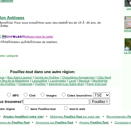
iathlon
Le
lon Antilopes
 MontrÃ©al. Pour vous entraÃ®ner avec des triathlÃ¨tes de 15 Ã 49 ans, de
Ã©lite.
HÃ©l
c
cliquez pour la carte!
 la FÃ©dÃ©ration quÃ©bÃ©coise de triathlon.
La R
tte catégorie
Fouillez-tout
dans une autre région:
ngue
|
Bas Saint-Laurent
|
Centre-du-Québec
|
Chaudières-Appalaches
|
Côte-Nord
-Îles-de-la-Madeleine
|
Lanaudière
|
Laurentides
|
Laval
|
Mauricie
|
Montérégie
-du-Québec
|
Outaouais
|
Québec
|
Saguenay-Lac-Saint-Jean
|
Page d'accueil
MP3
Ciné
Images
Cotes boursières
us trouverez!
tre région
dans Fouillez-tout
tout le web
•
Ajoutez (modifiez) votre site!
•
Hébergez
Fouillez-Tout
sur votre site
•
Recommandez
Fo
ropos de
Fouillez-Tout
•
Annoncez sur
Fouillez-Tout
•
Ajoutez
Fouillez-Tout
•
Contactez-