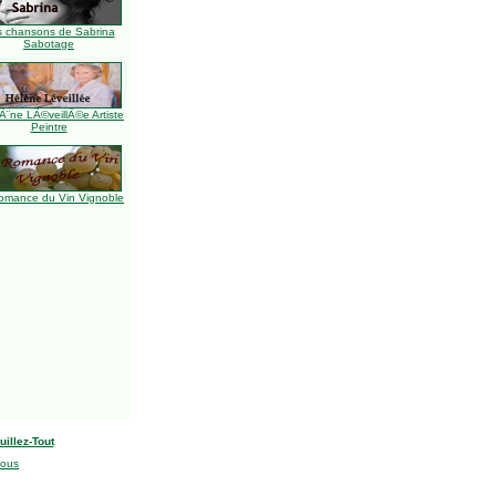
s chansons de Sabrina
Sabotage
Ã¨ne LÃ©veillÃ©e Artiste
Peintre
omance du Vin Vignoble
uillez-Tout
nous