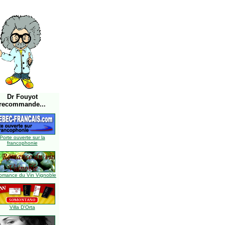
Dr Fouyot
recommande...
Porte ouverte sur la
francophonie
omance du Vin Vignoble
Villa D'Orta