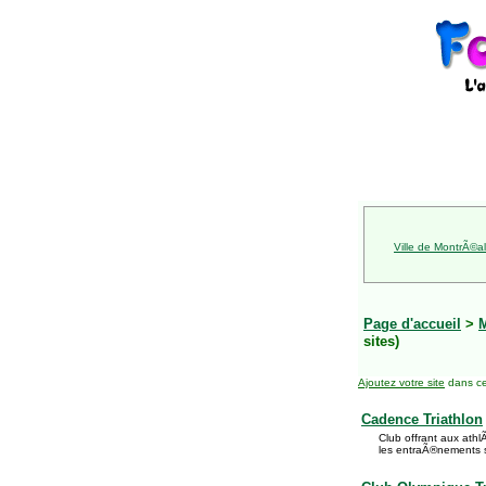
Ville de MontrÃ©al
Page d'accueil
>
sites)
Ajoutez votre site
dans ce
Cadence Triathlon
Club offrant aux athlÃ
les entraÃ®nements s