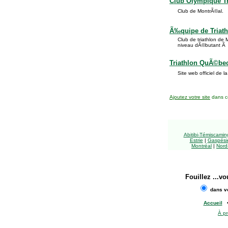
Club Olympique Tr
Club de MontrÃ©al.
Ã‰quipe de Triath
Club de triathlon de
niveau dÃ©butant Ã 
Triathlon QuÃ©be
Site web officiel de
Ajoutez votre site
dans ce
Abitibi-Témiscami
Estrie
|
Gaspésie
Montréal
|
Nord
Fouillez
...vo
dans vo
Accueil
À p