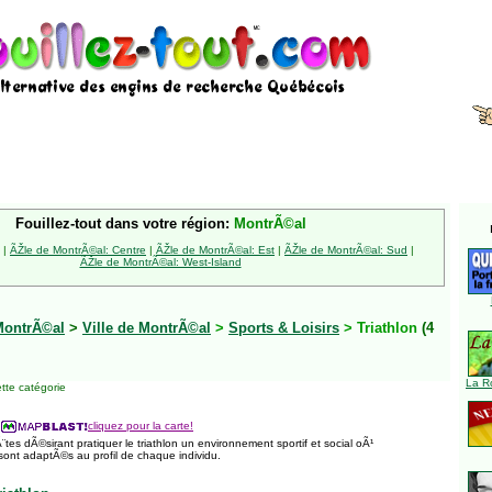
Fouillez-tout dans votre région:
MontrÃ©al
|
ÃŽle de MontrÃ©al: Centre
|
ÃŽle de MontrÃ©al: Est
|
ÃŽle de MontrÃ©al: Sud
|
ÃŽle de MontrÃ©al: West-Island
MontrÃ©al
>
Ville de MontrÃ©al
>
Sports & Loisirs
> Triathlon
(4
La R
tte catégorie
cliquez pour la carte!
¨tes dÃ©sirant pratiquer le triathlon un environnement sportif et social oÃ¹
ont adaptÃ©s au profil de chaque individu.