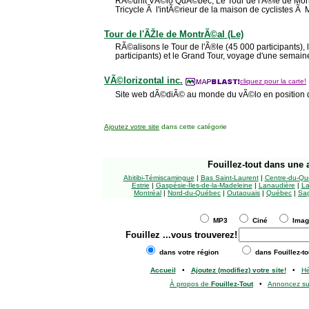
RÃ©unit VÃ©lo QuÃ©bec, Le Tour de l'Ã®le de Mont
Tricycle Ã l'intÃ©rieur de la maison de cyclistes Ã
Tour de l'ÃŽle de MontrÃ©al (Le)
RÃ©alisons le Tour de l'Ã®le (45 000 participants),
participants) et le Grand Tour, voyage d'une semaine
VÃ©lorizontal inc.
cliquez pour la carte!
Site web dÃ©diÃ© au monde du vÃ©lo en position 
Ajoutez votre site
dans cette catégorie
Fouillez-tout
dans une a
Abitibi-Témiscamingue
|
Bas Saint-Laurent
|
Centre-du-Qu
Estrie
|
Gaspésie-Îles-de-la-Madeleine
|
Lanaudière
|
La
Montréal
|
Nord-du-Québec
|
Outaouais
|
Québec
|
Sag
MP3
Ciné
Ima
Fouillez
...vous trouverez!
dans votre région
dans Fouillez-to
Accueil
•
Ajoutez (modifiez) votre site!
•
H
À propos de
Fouillez-Tout
•
Annoncez s