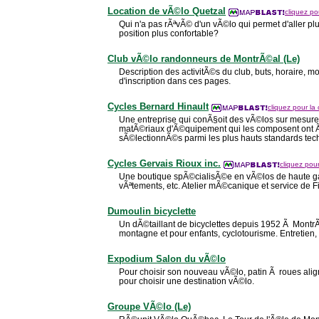
Location de vÃ©lo Quetzal
cliquez pou
Qui n'a pas rÃªvÃ© d'un vÃ©lo qui permet d'aller plus
position plus confortable?
Club vÃ©lo randonneurs de MontrÃ©al (Le)
Description des activitÃ©s du club, buts, horaire, mo
d'inscription dans ces pages.
Cycles Bernard Hinault
cliquez pour la 
Une entreprise qui conÃ§oit des vÃ©los sur mesure. 
matÃ©riaux d'Ã©quipement qui les composent ont
sÃ©lectionnÃ©s parmi les plus hauts standards tec
Cycles Gervais Rioux inc.
cliquez pour
Une boutique spÃ©cialisÃ©e en vÃ©los de haute g
vÃªtements, etc. Atelier mÃ©canique et service de Fit
Dumoulin bicyclette
Un dÃ©taillant de bicyclettes depuis 1952 Ã Montr
montagne et pour enfants, cyclotourisme. Entretien,
Expodium Salon du vÃ©lo
Pour choisir son nouveau vÃ©lo, patin Ã roues ali
pour choisir une destination vÃ©lo.
Groupe VÃ©lo (Le)