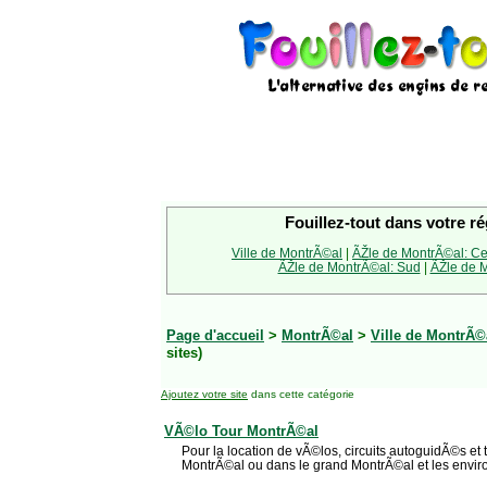
Fouillez-tout dans votre ré
Ville de MontrÃ©al
|
ÃŽle de MontrÃ©al: Ce
ÃŽle de MontrÃ©al: Sud
|
ÃŽle de M
Page d'accueil
>
MontrÃ©al
>
Ville de MontrÃ©
sites)
Ajoutez votre site
dans cette catégorie
VÃ©lo Tour MontrÃ©al
Pour la location de vÃ©los, circuits autoguidÃ©s et
MontrÃ©al ou dans le grand MontrÃ©al et les envir