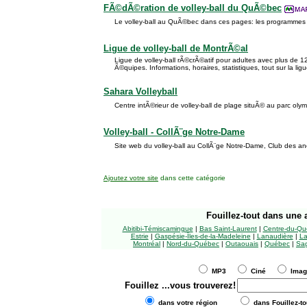
FÃ©dÃ©ration de volley-ball du QuÃ©bec
Le volley-ball au QuÃ©bec dans ces pages: les programmes
Ligue de volley-ball de MontrÃ©al
Ligue de volley-ball rÃ©crÃ©atif pour adultes avec plus de
Ã©quipes. Informations, horaires, statistiques, tout sur la ligu
Sahara Volleyball
Centre intÃ©rieur de volley-ball de plage situÃ© au parc ol
Volley-ball - CollÃ¨ge Notre-Dame
Site web du volley-ball au CollÃ¨ge Notre-Dame, Club des an
Ajoutez votre site
dans cette catégorie
Fouillez-tout
dans une a
Abitibi-Témiscamingue
|
Bas Saint-Laurent
|
Centre-du-Qu
Estrie
|
Gaspésie-Îles-de-la-Madeleine
|
Lanaudière
|
La
Montréal
|
Nord-du-Québec
|
Outaouais
|
Québec
|
Sag
MP3
Ciné
Ima
Fouillez
...vous trouverez!
dans votre région
dans Fouillez-to