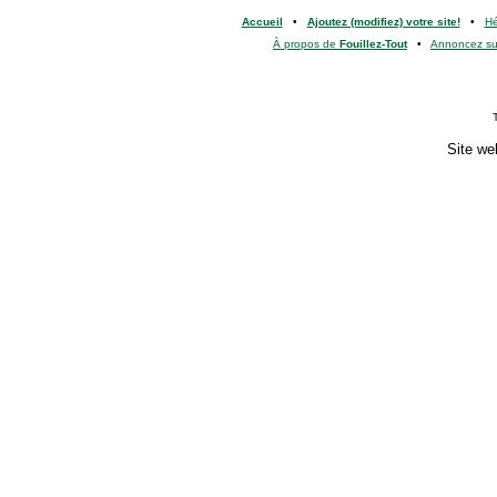
Accueil
•
Ajoutez (modifiez) votre site!
•
H
À propos de
Fouillez-Tout
•
Annoncez s
Site we