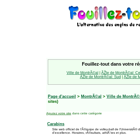
Fouillez-tout dans votre ré
Ville de MontrÃ©al
|
ÃŽle de MontrÃ©al: Ce
ÃŽle de MontrÃ©al: Sud
|
ÃŽle de M
Page d'accueil
>
MontrÃ©al
>
Ville de MontrÃ©
sites)
Ajoutez votre site
dans cette catégorie
Carabins
Site web officiel de l'Ã©quipe de volley-ball de l'UniversitÃ©
d'excellence. Horaires, rÃ©sultats, athlÃ¨tes et plus.