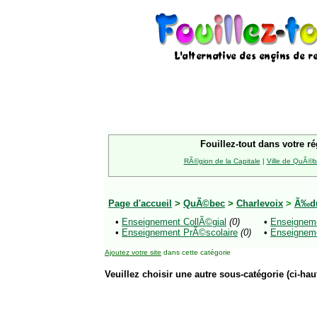
Fouillez-tout dans votre ré
RÃ©gion de la Capitale
|
Ville de QuÃ©
Page d'accueil
>
QuÃ©bec
>
Charlevoix
>
Ã‰du
•
Enseignement CollÃ©gial
(0)
•
Enseigneme
•
Enseignement PrÃ©scolaire
(0)
•
Enseigneme
Ajoutez votre site
dans cette catégorie
Veuillez choisir une autre sous-catégorie (ci-haut