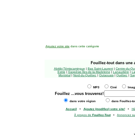
Ajoutez votre site
dans cette catégorie
Fouillez-tout
dans une a
Abitibi-Témiscamingue
|
Bas Saint-Laurent
|
Centre-du-Qu
Estrie
|
Gaspésie-Îles-de-la-Madeleine
|
Lanaudière
|
La
Montréal
|
Nord-du-Québec
|
Outaouais
|
Québec
|
Sag
MP3
Ciné
Ima
Fouillez
...vous trouverez!
dans votre région
dans Fouillez-to
Accueil
•
Ajoutez (modifiez) votre site!
•
H
À propos de
Fouillez-Tout
•
Annoncez s