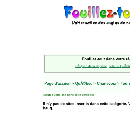
Fouillez-tout dans votre ré
RÃ©gion de la Capitale
|
Ville de QuÃ©
Page d'accueil
>
QuÃ©bec
>
Charlevoix
>
Tour
Ajoutez votre site
dans cette catégorie
Il n'y pas de sites inscrits dans cette catégorie. 
haut).