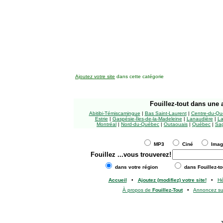
Ajoutez votre site
dans cette catégorie
Fouillez-tout
dans une a
Abitibi-Témiscamingue
|
Bas Saint-Laurent
|
Centre-du-Qu
Estrie
|
Gaspésie-Îles-de-la-Madeleine
|
Lanaudière
|
La
Montréal
|
Nord-du-Québec
|
Outaouais
|
Québec
|
Sag
MP3
Ciné
Ima
Fouillez
...vous trouverez!
dans votre région
dans Fouillez-to
Accueil
•
Ajoutez (modifiez) votre site!
•
H
À propos de
Fouillez-Tout
•
Annoncez s