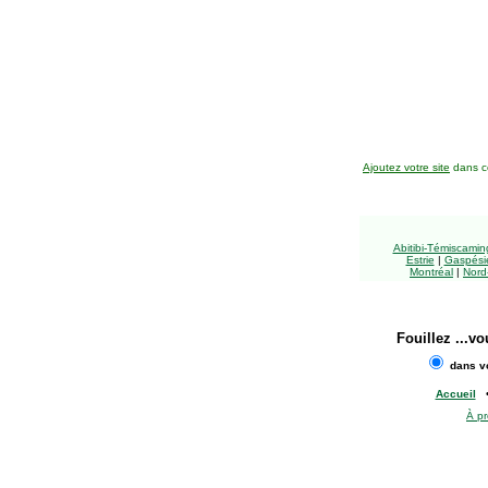
Ajoutez votre site
dans ce
Abitibi-Témiscami
Estrie
|
Gaspésie
Montréal
|
Nord
Fouillez
...vo
dans vo
Accueil
À p