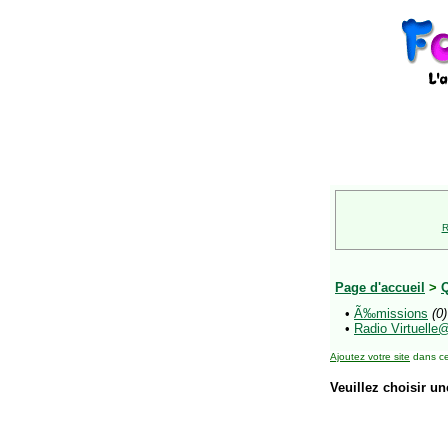
R
Page d'accueil
>
•
Ã‰missions
(0)
•
Radio Virtuelle
Ajoutez votre site
dans ce
Veuillez choisir un