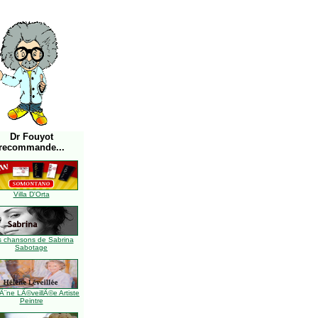
Dr Fouyot
recommande...
Villa D'Orta
s chansons de Sabrina
Sabotage
Ã¨ne LÃ©veillÃ©e Artiste
Peintre