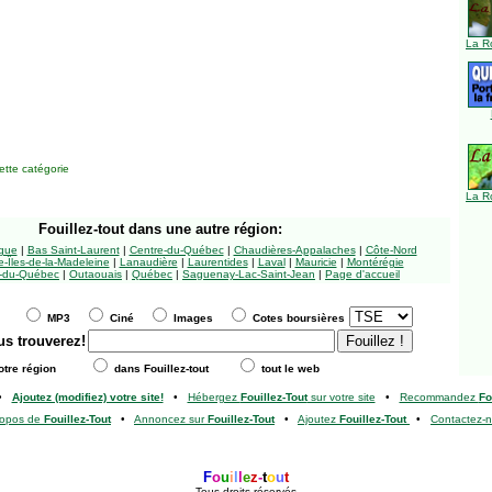
La R
tte catégorie
La R
Fouillez-tout
dans une autre région:
ngue
|
Bas Saint-Laurent
|
Centre-du-Québec
|
Chaudières-Appalaches
|
Côte-Nord
-Îles-de-la-Madeleine
|
Lanaudière
|
Laurentides
|
Laval
|
Mauricie
|
Montérégie
-du-Québec
|
Outaouais
|
Québec
|
Saguenay-Lac-Saint-Jean
|
Page d'accueil
MP3
Ciné
Images
Cotes boursières
us trouverez!
tre région
dans Fouillez-tout
tout le web
•
Ajoutez (modifiez) votre site!
•
Hébergez
Fouillez-Tout
sur votre site
•
Recommandez
Fo
ropos de
Fouillez-Tout
•
Annoncez sur
Fouillez-Tout
•
Ajoutez
Fouillez-Tout
•
Contactez-
F
o
u
i
l
l
e
z
-
t
o
u
t
Tous droits réservés