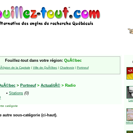
Fouillez-tout dans votre région:
QuÃ©bec
Ã©gion de la Capitale
|
Ville de QuÃ©bec
|
Charlevoix
|
Portneuf
QuÃ©bec
>
Portneuf
>
ActualitÃ©
> Radio
•
Stations
(0)
@
Le
tte catégorie
e autre sous-catégorie (ci-haut).
HÃ©l