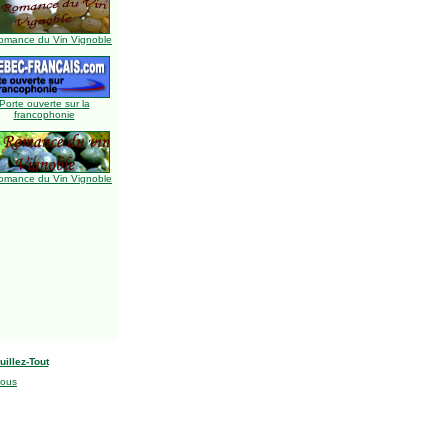
omance du Vin Vignoble
Porte ouverte sur la
francophonie
omance du Vin Vignoble
uillez-Tout
nous