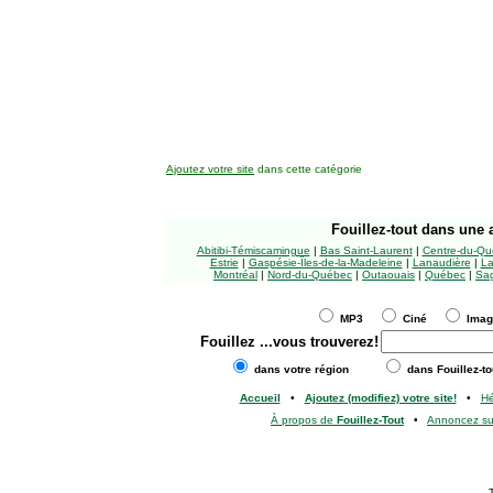
Ajoutez votre site
dans cette catégorie
Fouillez-tout
dans une a
Abitibi-Témiscamingue
|
Bas Saint-Laurent
|
Centre-du-Qu
Estrie
|
Gaspésie-Îles-de-la-Madeleine
|
Lanaudière
|
La
Montréal
|
Nord-du-Québec
|
Outaouais
|
Québec
|
Sag
MP3
Ciné
Ima
Fouillez
...vous trouverez!
dans votre région
dans Fouillez-to
Accueil
•
Ajoutez (modifiez) votre site!
•
H
À propos de
Fouillez-Tout
•
Annoncez s