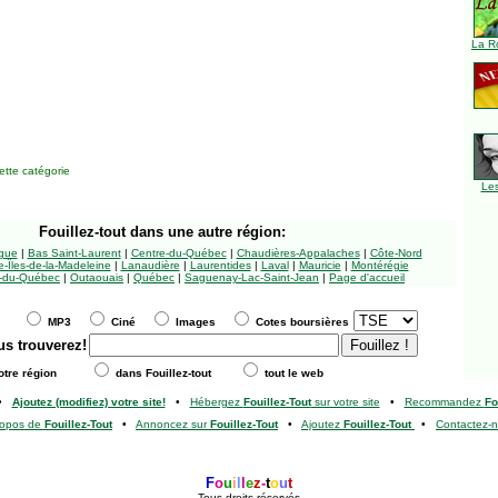
La R
tte catégorie
Le
Fouillez-tout
dans une autre région:
ngue
|
Bas Saint-Laurent
|
Centre-du-Québec
|
Chaudières-Appalaches
|
Côte-Nord
-Îles-de-la-Madeleine
|
Lanaudière
|
Laurentides
|
Laval
|
Mauricie
|
Montérégie
-du-Québec
|
Outaouais
|
Québec
|
Saguenay-Lac-Saint-Jean
|
Page d'accueil
MP3
Ciné
Images
Cotes boursières
us trouverez!
tre région
dans Fouillez-tout
tout le web
•
Ajoutez (modifiez) votre site!
•
Hébergez
Fouillez-Tout
sur votre site
•
Recommandez
Fo
ropos de
Fouillez-Tout
•
Annoncez sur
Fouillez-Tout
•
Ajoutez
Fouillez-Tout
•
Contactez-
F
o
u
i
l
l
e
z
-
t
o
u
t
Tous droits réservés