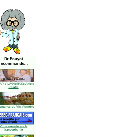
Dr Fouyot
recommande...
Ã¨ne LÃ©veillÃ©e Artiste
Peintre
omance du Vin Vignoble
Porte ouverte sur la
francophonie