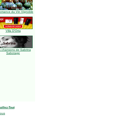
omance du Vin Vignoble
Villa D'Orta
s chansons de Sabrina
Sabotage
uillez-Tout
nous