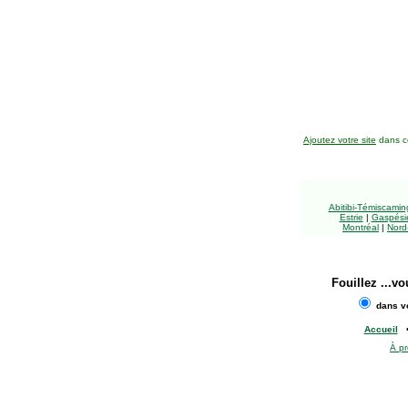
Ajoutez votre site
dans ce
Abitibi-Témiscami
Estrie
|
Gaspésie
Montréal
|
Nord
Fouillez
...vo
dans vo
Accueil
À p