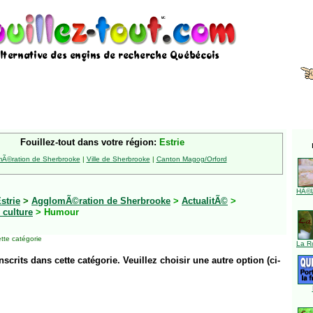
Fouillez-tout dans votre région:
Estrie
Ã©ration de Sherbrooke
|
Ville de Sherbrooke
|
Canton Magog/Orford
HÃ©l
strie
>
AgglomÃ©ration de Sherbrooke
>
ActualitÃ©
>
 culture
> Humour
tte catégorie
La R
inscrits dans cette catégorie. Veuillez choisir une autre option (ci-