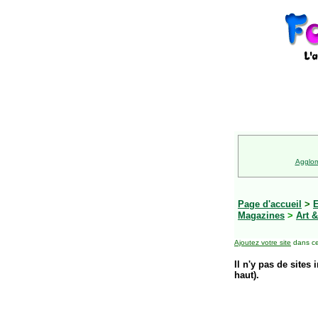
Agglom
Page d'accueil
>
E
Magazines
>
Art &
Ajoutez votre site
dans ce
Il n'y pas de sites 
haut).