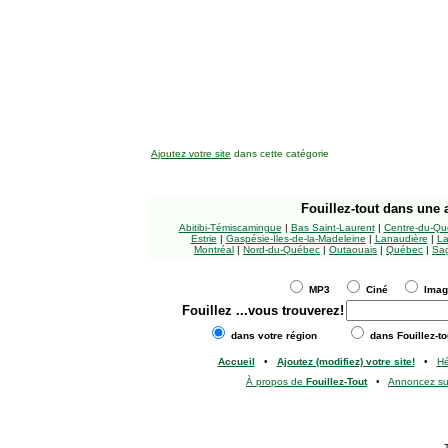
Ajoutez votre site
dans cette catégorie
Fouillez-tout
dans une a
Abitibi-Témiscamingue
|
Bas Saint-Laurent
|
Centre-du-Qu
Estrie
|
Gaspésie-Îles-de-la-Madeleine
|
Lanaudière
|
La
Montréal
|
Nord-du-Québec
|
Outaouais
|
Québec
|
Sag
MP3
Ciné
Ima
Fouillez
...vous trouverez!
dans votre région
dans Fouillez-to
Accueil
•
Ajoutez (modifiez) votre site!
•
H
À propos de
Fouillez-Tout
•
Annoncez s