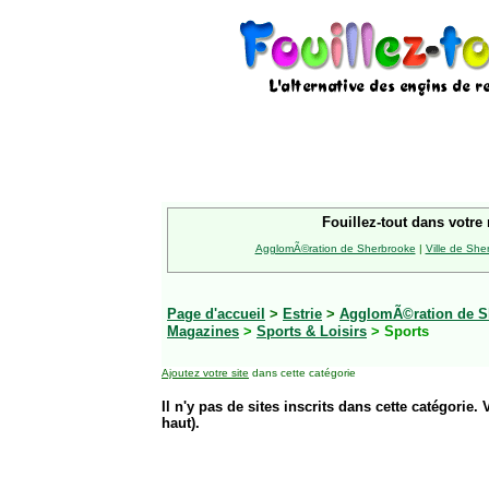
Fouillez-tout dans votre 
AgglomÃ©ration de Sherbrooke
|
Ville de She
Page d'accueil
>
Estrie
>
AgglomÃ©ration de S
Magazines
>
Sports & Loisirs
> Sports
Ajoutez votre site
dans cette catégorie
Il n'y pas de sites inscrits dans cette catégorie. 
haut).