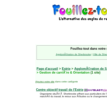
Fouillez-tout dans votre 
AgglomÃ©ration de Sherbrooke
|
Ville de She
Page d'accueil
>
Estrie
>
AgglomÃ©ration de S
> Gestion de carriÃ¨re & Orientation
(1 site)
Ajoutez votre site
dans cette catégorie
Centre objectif travail de l'Estrie
cli
Organisme situÃ© Ã Sherbrooke offrant aux particuliers de l
marchÃ© du travail, le retour aux Ã©tudes ou le changement d