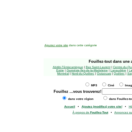
Ajoutez votre site
dans cette catégorie
Fouillez-tout
dans une a
Abitibi-Témiscamingue
|
Bas Saint-Laurent
|
Centre-du-Qu
Estrie
|
Gaspésie-Îles-de-la-Madeleine
|
Lanaudière
|
La
Montréal
|
Nord-du-Québec
|
Outaouais
|
Québec
|
Sag
MP3
Ciné
Ima
Fouillez
...vous trouverez!
dans votre région
dans Fouillez-to
Accueil
•
Ajoutez (modifiez) votre site!
•
H
À propos de
Fouillez-Tout
•
Annoncez s