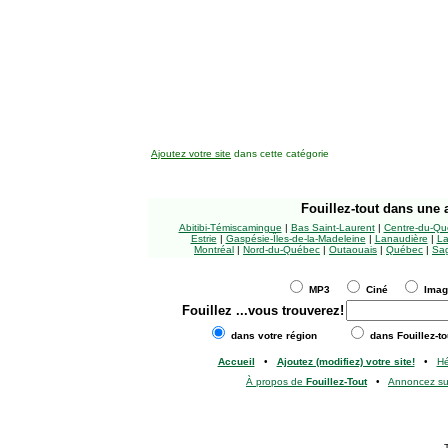
Ajoutez votre site
dans cette catégorie
Fouillez-tout
dans une a
Abitibi-Témiscamingue
|
Bas Saint-Laurent
|
Centre-du-Qu
Estrie
|
Gaspésie-Îles-de-la-Madeleine
|
Lanaudière
|
La
Montréal
|
Nord-du-Québec
|
Outaouais
|
Québec
|
Sag
MP3
Ciné
Ima
Fouillez
...vous trouverez!
dans votre région
dans Fouillez-to
Accueil
•
Ajoutez (modifiez) votre site!
•
H
À propos de
Fouillez-Tout
•
Annoncez s