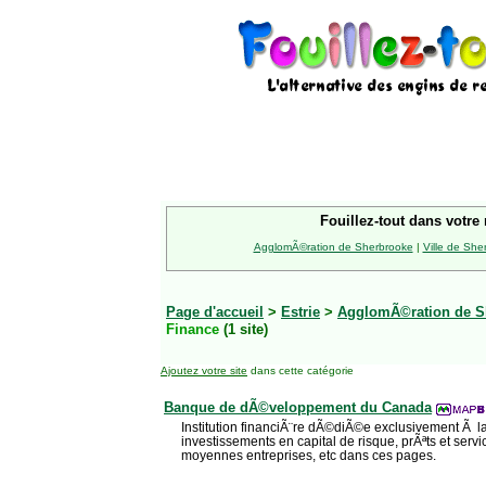
Fouillez-tout dans votre 
AgglomÃ©ration de Sherbrooke
|
Ville de She
Page d'accueil
>
Estrie
>
AgglomÃ©ration de S
Finance
(1 site)
Ajoutez votre site
dans cette catégorie
Banque de dÃ©veloppement du Canada
Institution financiÃ¨re dÃ©diÃ©e exclusivement Ã l
investissements en capital de risque, prÃªts et servi
moyennes entreprises, etc dans ces pages.