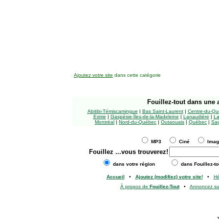
Ajoutez votre site
dans cette catégorie
Fouillez-tout
dans une a
Abitibi-Témiscamingue
|
Bas Saint-Laurent
|
Centre-du-Qu
Estrie
|
Gaspésie-Îles-de-la-Madeleine
|
Lanaudière
|
La
Montréal
|
Nord-du-Québec
|
Outaouais
|
Québec
|
Sag
MP3
Ciné
Ima
Fouillez
...vous trouverez!
dans votre région
dans Fouillez-to
Accueil
•
Ajoutez (modifiez) votre site!
•
H
À propos de
Fouillez-Tout
•
Annoncez s