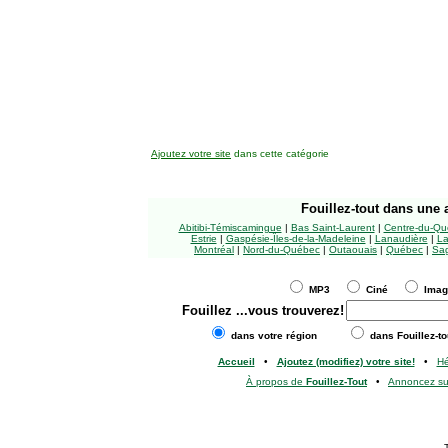
Ajoutez votre site
dans cette catégorie
Fouillez-tout
dans une a
Abitibi-Témiscamingue
|
Bas Saint-Laurent
|
Centre-du-Qu
Estrie
|
Gaspésie-Îles-de-la-Madeleine
|
Lanaudière
|
La
Montréal
|
Nord-du-Québec
|
Outaouais
|
Québec
|
Sag
MP3
Ciné
Ima
Fouillez
...vous trouverez!
dans votre région
dans Fouillez-to
Accueil
•
Ajoutez (modifiez) votre site!
•
H
À propos de
Fouillez-Tout
•
Annoncez s