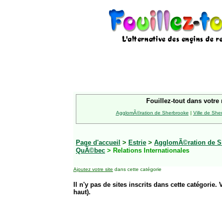
Fouillez-tout dans votre 
AgglomÃ©ration de Sherbrooke
|
Ville de She
Page d'accueil
>
Estrie
>
AgglomÃ©ration de S
QuÃ©bec
> Relations Internationales
Ajoutez votre site
dans cette catégorie
Il n'y pas de sites inscrits dans cette catégorie. 
haut).