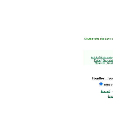
Ajoutez votre site
dans ce
Abitibi-Témiscami
Estrie
|
Gaspésie
Montréal
|
Nord
Fouillez
...vo
dans vo
Accueil
À p