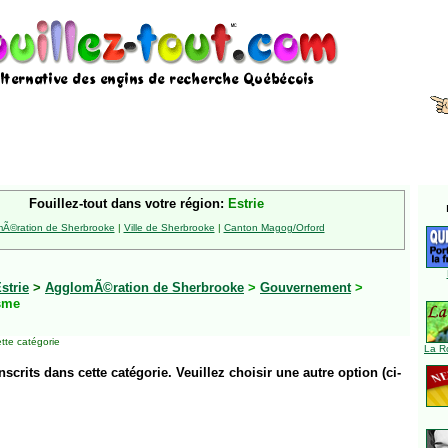
Fouillez-tout dans votre région:
Estrie
Ã©ration de Sherbrooke
|
Ville de Sherbrooke
|
Canton Magog/Orford
strie
>
AgglomÃ©ration de Sherbrooke
>
Gouvernement
>
sme
tte catégorie
La R
inscrits dans cette catégorie. Veuillez choisir une autre option (ci-