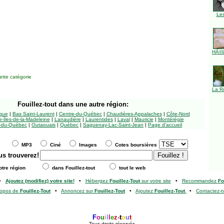
Le
HÃ©l
tte catégorie
La R
Fouillez-tout
dans une autre région:
ngue
|
Bas Saint-Laurent
|
Centre-du-Québec
|
Chaudières-Appalaches
|
Côte-Nord
-Îles-de-la-Madeleine
|
Lanaudière
|
Laurentides
|
Laval
|
Mauricie
|
Montérégie
-du-Québec
|
Outaouais
|
Québec
|
Saguenay-Lac-Saint-Jean
|
Page d'accueil
MP3
Ciné
Images
Cotes boursières
us trouverez!
tre région
dans Fouillez-tout
tout le web
•
Ajoutez (modifiez) votre site!
•
Hébergez
Fouillez-Tout
sur votre site
•
Recommandez
Fo
ropos de
Fouillez-Tout
•
Annoncez sur
Fouillez-Tout
•
Ajoutez
Fouillez-Tout
•
Contactez-
F
o
u
i
l
l
e
z
-
t
o
u
t
Tous droits réservés