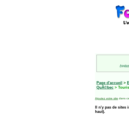
Agglom
Page d'accueil
>
E
QuÃ©bec
> Touri
Ajoutez votre site
dans ce
Il n'y pas de sites 
haut).