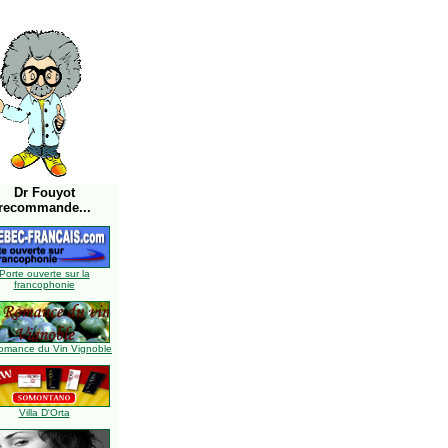
Dr Fouyot
recommande...
Porte ouverte sur la
francophonie
omance du Vin Vignoble
Villa D'Orta