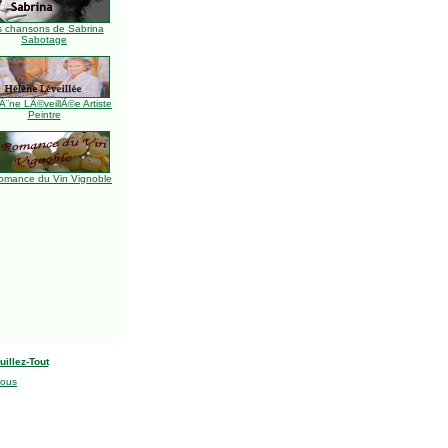
s chansons de Sabrina
Sabotage
Ã¨ne LÃ©veillÃ©e Artiste
Peintre
omance du Vin Vignoble
uillez-Tout
nous