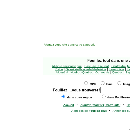
Ajoutez votre site
dans cette catégorie
Fouillez-tout
dans une a
Abitibi-Témiscamingue
|
Bas Saint-Laurent
|
Centre-du-Qu
Estrie
|
Gaspésie-Îles-de-la-Madeleine
|
Lanaudière
|
La
Montréal
|
Nord-du-Québec
|
Outaouais
|
Québec
|
Sag
MP3
Ciné
Ima
Fouillez
...vous trouverez!
dans votre région
dans Fouillez-to
Accueil
•
Ajoutez (modifiez) votre site!
•
H
À propos de
Fouillez-Tout
•
Annoncez s