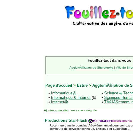
Fouillez-tout dans votre 
AgglomÃ©ration de Sherbrooke
|
Ville de She
Page d'accueil
>
Estrie
>
AgglomÃ©ration de S
•
Informatique@
•
Science & Tec
•
Informatique & Internet
(0)
•
Sciences Huma
•
Internet@
•
TÃ©lÃ©commun
Ajoutez votre site
dans cette catégorie
Productions Star-Flash
cliquez pour la 
Reconnue dans le domaine Ã©vÃ©nementiel pour son expert
complÃ¨te de services technique, artistique et audiovisuel.