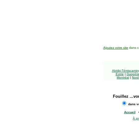
Ajoutez votre site
dans ce
Abitibi-Témiscami
Estrie
|
Gaspésie
Montréal
|
Nord
Fouillez
...vo
dans vo
Accueil
À p