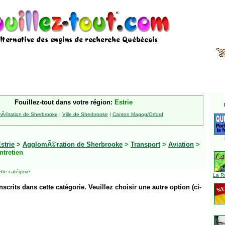
Fouillez-tout dans votre région:
Estrie
Ã©ration de Sherbrooke
|
Ville de Sherbrooke
|
Canton Magog/Orford
strie
>
AgglomÃ©ration de Sherbrooke
>
Transport
>
Aviation
>
ntretien
tte catégorie
La R
inscrits dans cette catégorie. Veuillez choisir une autre option (ci-