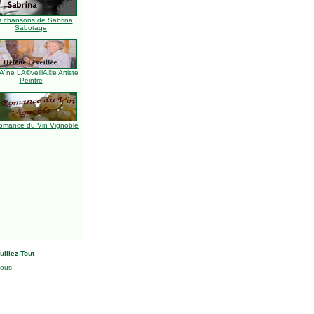
s chansons de Sabrina
Sabotage
Ã¨ne LÃ©veillÃ©e Artiste
Peintre
omance du Vin Vignoble
uillez-Tout
nous