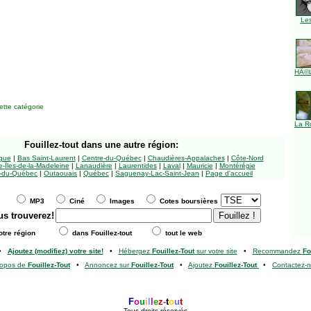
Le
HÃ©l
tte catégorie
La R
Fouillez-tout
dans une autre région:
ngue
|
Bas Saint-Laurent
|
Centre-du-Québec
|
Chaudières-Appalaches
|
Côte-Nord
-Îles-de-la-Madeleine
|
Lanaudière
|
Laurentides
|
Laval
|
Mauricie
|
Montérégie
-du-Québec
|
Outaouais
|
Québec
|
Saguenay-Lac-Saint-Jean
|
Page d'accueil
MP3
Ciné
Images
Cotes boursières
us trouverez!
tre région
dans Fouillez-tout
tout le web
•
Ajoutez (modifiez) votre site!
•
Hébergez
Fouillez-Tout
sur votre site
•
Recommandez
Fo
ropos de
Fouillez-Tout
•
Annoncez sur
Fouillez-Tout
•
Ajoutez
Fouillez-Tout
•
Contactez-
F
o
u
i
l
l
e
z
-
t
o
u
t
Tous droits réservés