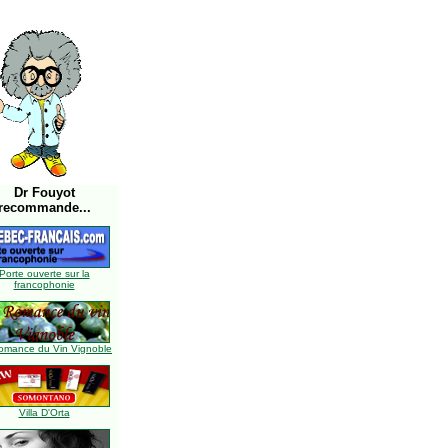
Dr Fouyot
recommande...
Porte ouverte sur la
francophonie
omance du Vin Vignoble
Villa D'Orta