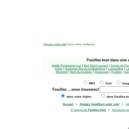
Ajoutez votre site
dans cette catégorie
Fouillez-tout
dans une a
Abitibi-Témiscamingue
|
Bas Saint-Laurent
|
Centre-du-Qu
Estrie
|
Gaspésie-Îles-de-la-Madeleine
|
Lanaudière
|
La
Montréal
|
Nord-du-Québec
|
Outaouais
|
Québec
|
Sag
MP3
Ciné
Ima
Fouillez
...vous trouverez!
dans votre région
dans Fouillez-to
Accueil
•
Ajoutez (modifiez) votre site!
•
H
À propos de
Fouillez-Tout
•
Annoncez s