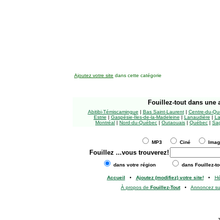
Ajoutez votre site
dans cette catégorie
Fouillez-tout
dans une a
Abitibi-Témiscamingue
|
Bas Saint-Laurent
|
Centre-du-Qu
Estrie
|
Gaspésie-Îles-de-la-Madeleine
|
Lanaudière
|
La
Montréal
|
Nord-du-Québec
|
Outaouais
|
Québec
|
Sag
MP3
Ciné
Ima
Fouillez
...vous trouverez!
dans votre région
dans Fouillez-to
Accueil
•
Ajoutez (modifiez) votre site!
•
H
À propos de
Fouillez-Tout
•
Annoncez s