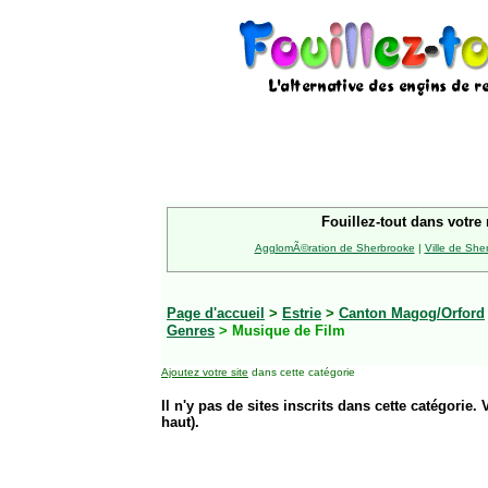
Fouillez-tout dans votre 
AgglomÃ©ration de Sherbrooke
|
Ville de She
Page d'accueil
>
Estrie
>
Canton Magog/Orford
Genres
> Musique de Film
Ajoutez votre site
dans cette catégorie
Il n'y pas de sites inscrits dans cette catégorie. 
haut).