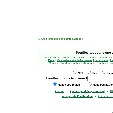
Ajoutez votre site
dans cette catégorie
Fouillez-tout
dans une a
Abitibi-Témiscamingue
|
Bas Saint-Laurent
|
Centre-du-Qu
Estrie
|
Gaspésie-Îles-de-la-Madeleine
|
Lanaudière
|
La
Montréal
|
Nord-du-Québec
|
Outaouais
|
Québec
|
Sag
MP3
Ciné
Ima
Fouillez
...vous trouverez!
dans votre région
dans Fouillez-to
Accueil
•
Ajoutez (modifiez) votre site!
•
H
À propos de
Fouillez-Tout
•
Annoncez s